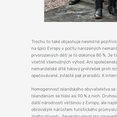
Trochu to také objasňuje nesmírně pozitivní
na špici Evropy v počtu narozených nemanž
prvorozených dětí je to dokonce 80 %. Je 
včetně všemožných výhod. Ani společensky n
nemanželské dítě takový prohřešek proti mra
opečovávané, zvláště pak prarodiči. K inte
Homogennost islandského obyvatelstva se v 
Islanďanům se hlásí asi 90 % z nich. Druhou 
další národnosti většinou z Evropy, ale naj
obrovským nárůstem turistického průmyslu v
jiného důvodu. Severský smysl pro spravedln