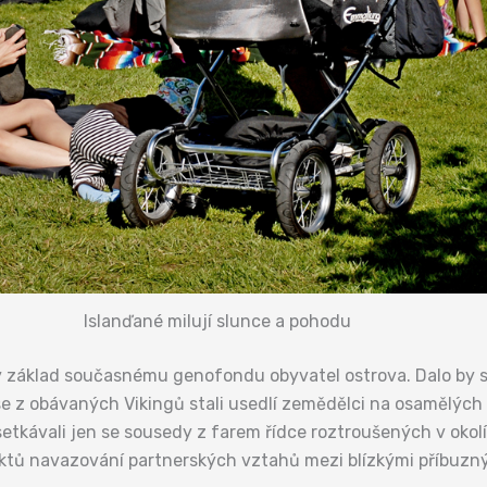
Islanďané milují slunce a pohodu
y základ současnému genofondu obyvatel ostrova. Dalo by se
y se z obávaných Vikingů stali usedlí zemědělci na osamělých
 setkávali jen se sousedy z farem řídce roztroušených v okol
ktů navazování partnerských vztahů mezi blízkými příbuzným