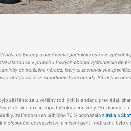
lenost od Evropy a nepřívětivé podmínky ostrova způsobily, 
l Islandu se v průběhu těžkých období vystěhovalo do přátel
odmínky do otužilého národa, který si zachoval svá specifika
kýmsi prototypem mezi skandinávskými národy. S trochou na
lo zjištěno, že u většiny rodilých Islanďanů převládají ska
převážně jako otroci, případně uloupené ženy. Při zkoumání 
ředky, zatímco u žen přibližně 70 % pocházelo z
Irska
a
Skot
ím přesunům obyvatelstva a mísení genů, než tomu bylo v p