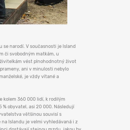
 se narodí. V současnosti je Island
rům či svobodným matkám, u
živitelkám vést plnohodnotný život
prameny, ani v minulosti nebylo
manželské, je vždy vítané a
 kolem 360 000 lidí, k rodilým
5 % obyvatel, asi 20 000. Následují
byvatelstva většinou souvisí s
na Islandu je velmi vyhledávaná i z
zinci dostávají stejnou mzdu, jakou by