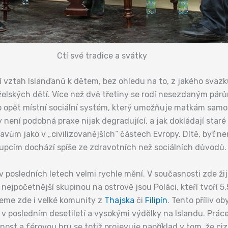
Ctí své tradice a svátky
 vztah Islanďanů k dětem, bez ohledu na to, z jakého svazku
elských dětí. Více než dvě třetiny se rodí nesezdaným pá
to opět místní sociální systém, který umožňuje matkám samo
ení podobná praxe nijak degradující, a jak dokládají staré 
vům jako v „civilizovanějších“ částech Evropy. Dítě, byť ne
rrupcím dochází spíše ze zdravotních než sociálních důvodů.
posledních letech velmi rychle mění. V současnosti zde žije
nejpočetnější skupinou na ostrově jsou Poláci, kteří tvoří 5,
deme zde i velké komunity z
Thajska
či
Filipín
. Tento příliv o
 posledním desetiletí a vysokými výdělky na Islandu. Práce 
ost a férovou hru se totiž projevuje například v tom, že ci