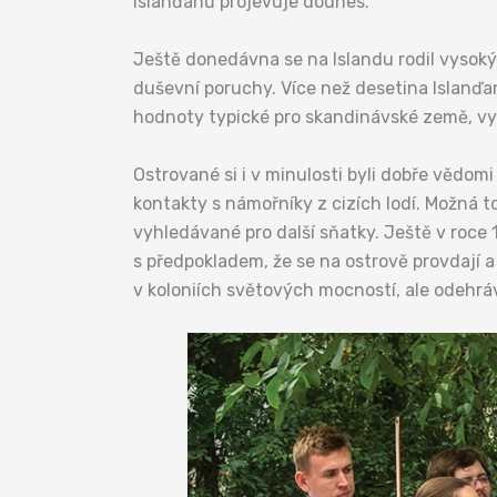
Islanďanů projevuje dodnes.
Ještě donedávna se na Islandu rodil vysoký
duševní poruchy. Více než desetina Islanďan
hodnoty typické pro skandinávské země, vy
Ostrované si i v minulosti byli dobře vědom
kontakty s námořníky z cizích lodí. Možná to
vyhledávané pro další sňatky. Ještě v roce
s předpokladem, že se na ostrově provdají a 
v koloniích světových mocností, ale odehrával