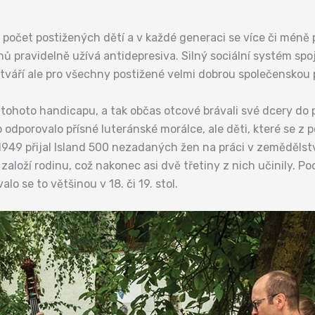
 počet postižených dětí a v každé generaci se více či méně 
ů pravidelně užívá antidepresiva. Silný sociální systém spo
tváří ale pro všechny postižené velmi dobrou společenskou
i tohoto handicapu, a tak občas otcové brávali své dcery do 
 odporovalo přísné luteránské morálce, ale děti, které se z 
 1949 přijal Island 500 nezadaných žen na práci v zeměděls
založí rodinu, což nakonec asi dvě třetiny z nich učinily. Po
o se to většinou v 18. či 19. stol.