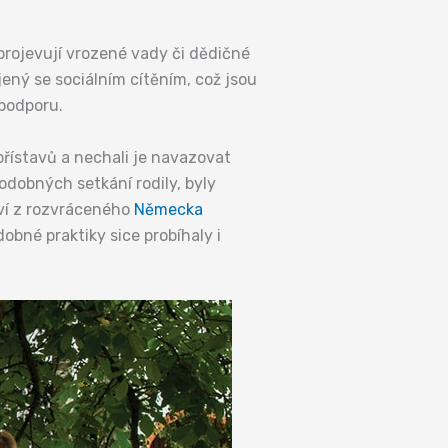
projevují vrozené vady či dědičné
jený se sociálním cítěním, což jsou
 podporu.
přístavů a nechali je navazovat
podobných setkání rodily, byly
tví z rozvráceného
Německa
dobné praktiky sice probíhaly i