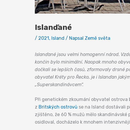
Islanďané
/
2021
,
Island
/ Napsal
Země světa
Islanďané jsou velmi homogenní národ. Vzdá
končin bylo minimální. Naopak mnoho obyvate
dočkali se lepších časů, zformovaly drsné p
obyvatel Kréty pro Řecko, je i Islanďan ja
„Superskandinávcem“.
Při genetickém zkoumání obyvatel ostrova by
z
Britských ostrovů
se na Island dostávali 
zjištěno, že 60 % mužů mělo skandinávské p
osidloval, docházelo k mnohem intenzivnějš