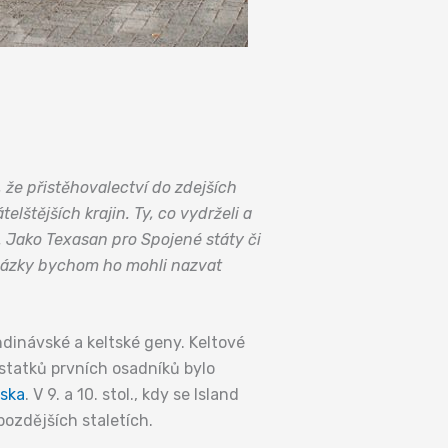
že přistěhovalectví do zdejších
štějších krajin. Ty, co vydrželi a
. Jako Texasan pro Spojené státy či
dsázky bychom ho mohli nazvat
ndinávské a keltské geny. Keltové
ostatků prvních osadníků bylo
ska
. V 9. a 10. stol., kdy se Island
ozdějších staletích.