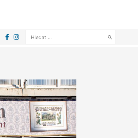
Search
for: