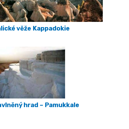
lické věže Kappadokie
vlněný hrad – Pamukkale