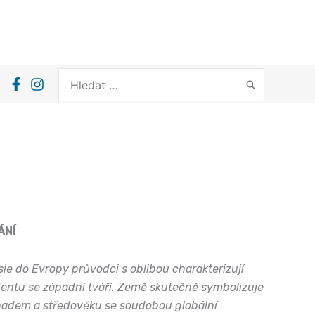
Search
for:
ÁNÍ
ie do Evropy průvodci s oblibou charakterizují
ientu se západní tváří. Země skutečně symbolizuje
padem a středověku se soudobou globální