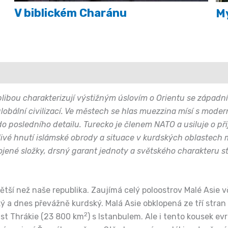
V biblickém Charánu
M
libou charakterizují výstižným úslovím o Orientu se západní
ální civilizací. Ve městech se hlas muezzina mísí s modern
posledního detailu. Turecko je členem NATO a usiluje o přije
ivé hnutí islámské obrody a situace v kurdských oblastech m
ojené složky, drsný garant jednoty a světského charakteru st
ětší než naše republika. Zaujímá celý poloostrov Malé Asie 
 a dnes převážně kurdský. Malá Asie obklopená ze tří stran
2
ást Thrákie (23 800 km
) s Istanbulem. Ale i tento kousek ev