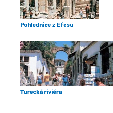
Pohlednice z Efesu
Turecká riviéra