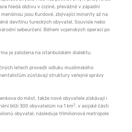
lace hledá obživu v cizině, převážně v západní
 menšinou jsou Kurdové, zbývající minority až na
jméně devítinu tureckých obyvatel. Souvisle nebo
o národní sebeurčení. Během vojenských operací po
rma je založena na istanbulském dialektu.
lečných letech provedli odluku muslimského
mentalistům zůstávají struktury veřejné správy
enkova do měst, takže nové obyvatele získávají i
2
nění blíží 300 obyvatelům na 1 km
, v asijské části
milionů obyvatel, následuje třímilionová metropole