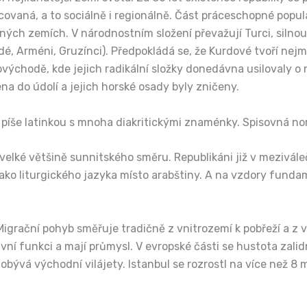
encovaná, a to sociálně i regionálně. Část práceschopné popu
ých zemích. V národnostním složení převažují Turci, silnou
idé, Arméni, Gruzínci). Předpokládá se, že Kurdové tvoří ne
ovýchodě, kde jejich radikální složky donedávna usilovaly 
a do údolí a jejich horské osady byly zničeny.
e píše latinkou s mnoha diakritickými znaménky. Spisovná no
 velké většině sunnitského směru. Republikáni již v mezivá
ako liturgického jazyka místo arabštiny. A na vzdory funda
grační pohyb směřuje tradičně z vnitrozemí k pobřeží a z v
vní funkci a mají průmysl. V evropské části se hustota zalid
obývá východní vilájety. Istanbul se rozrostl na více než 8 