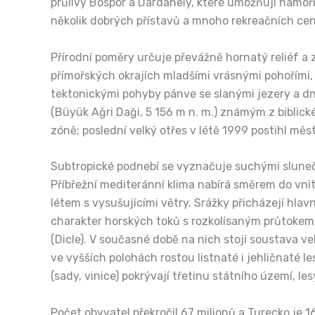
průlivy Bospor a Dardanely, které umožňují námo
několik dobrých přístavů a mnoho rekreačních cen
Přírodní poměry určuje převážně hornatý reliéf a 
přímořských okrajích mladšími vrásnými pohořími,
tektonickými pohyby pánve se slanými jezery a dn
(Büyük Ağri Daği, 5 156 m n. m.) známým z biblick
zóně; poslední velký otřes v létě 1999 postihl měst
Subtropické podnebí se vyznačuje suchými slunečn
Příbřežní mediteránní klima nabírá směrem do vnit
létem s vysušujícími větry. Srážky přicházejí hla
charakter horských toků s rozkolísaným průtokem. 
(Dicle). V současné době na nich stojí soustava 
ve vyšších polohách rostou listnaté i jehličnaté le
(sady, vinice) pokrývají třetinu státního území, le
Počet obyvatel překročil 67 milionů a Turecko je 16