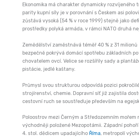
Ekonomika má charakter dynamicky rozvíjeného trž
parity kupní síly je v porovnání s Českem asi pol
zůstává vysoká (54 % v roce 1999) stejně jako defi
prostředky polyká armáda, v rámci NATO druhá nejs
Zemědělství zaměstnává téměř 40 % z 31 milionů 
bezpečně pokrývá domácí spotřebu základních pot
chovatelem ovcí. Velice se rozšířily sady a plantá
pistácie, jedlé kaštany.
Průmysl svou strukturou odpovídá pozici pokročilé
strojírenství, chemie. Dopravní síť již zajistila d
cestovní ruch se soustřeďuje především na egejsk
Poloostrov mezi Černým a Středozemním mořem nazýv
východněji položené Mezopotámii. Západní pohoří Tu
4. stol. dědicem upadajícího
Říma
, metropolí vých