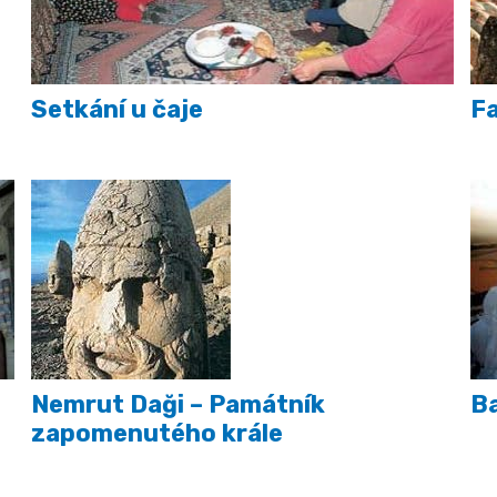
Setkání u čaje
Fa
Nemrut Daği – Památník
Ba
zapomenutého krále