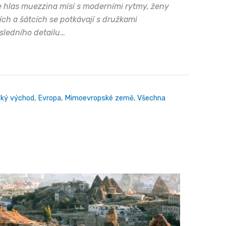
se hlas muezzina mísí s moderními rytmy, ženy
ích a šátcích se potkávají s družkami
ledního detailu
…
zký východ
,
Evropa
,
Mimoevropské země
,
Všechna