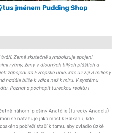
ýtus jménem Pudding Shop
 tváří. Země skutečně symbolizuje spojení
ími rytmy, ženy v dlouhých bílých pláštích a
tí zapojení do Evropské unie, kde už žijí 3 miliony
á nadále blíže k válce než k míru. V systému
átu. Poznat a pochopit tureckou realitu i
včetně náhorní plošiny Anatólie (turecky Anadolu)
 moři se natahuje jako most k Balkánu, kde
ropského pobřeží stačí k tomu, aby ovládlo úzké