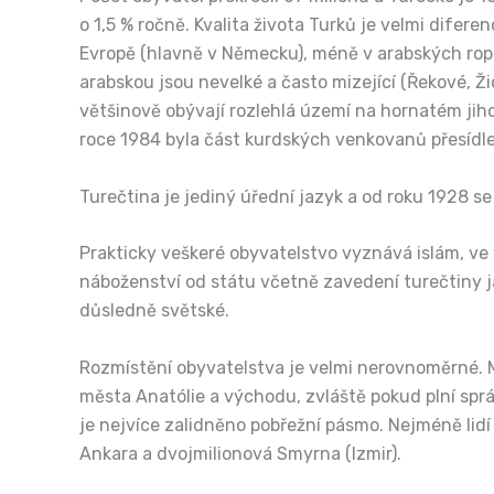
o 1,5 % ročně. Kvalita života Turků je velmi difer
Evropě (hlavně v Německu), méně v arabských ropn
arabskou jsou nevelké a často mizející (Řekové, Ž
většinově obývají rozlehlá území na hornatém jih
roce 1984 byla část kurdských venkovanů přesídlen
Turečtina je jediný úřední jazyk a od roku 1928 s
Prakticky veškeré obyvatelstvo vyznává islám, ve
náboženství od státu včetně zavedení turečtiny j
důsledně světské.
Rozmístění obyvatelstva je velmi nerovnoměrné. Mi
města Anatólie a východu, zvláště pokud plní sprá
je nejvíce zalidněno pobřežní pásmo. Nejméně lidí 
Ankara a dvojmilionová Smyrna (Izmir).