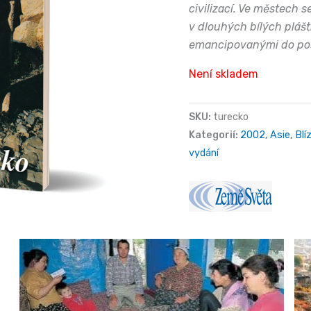
civilizací. Ve městech 
v dlouhých bílých plášt
emancipovanými do pos
Není skladem
SKU:
turecko
Kategorií:
2002
,
Asie
,
Blí
vydání