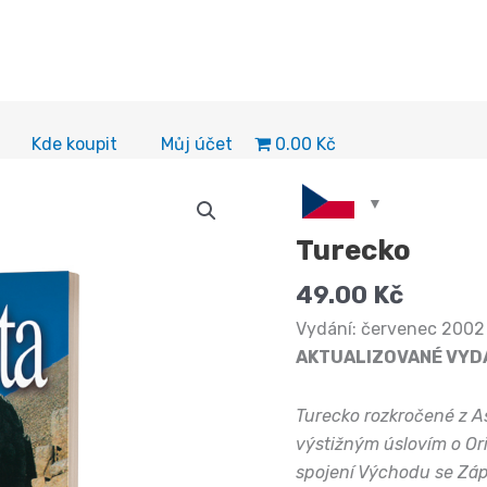
0.00 Kč
Kde koupit
Můj účet
Turecko
49.00
Kč
Vydání: červenec 2002
AKTUALIZOVANÉ VYD
Turecko rozkročené z As
výstižným úslovím o Or
spojení Východu se Zá