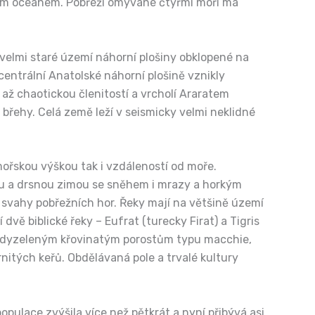
ným oceánem. Pobřeží omývané čtyřmi moři má
 velmi staré území náhorní plošiny obklopené na
entrální Anatolské náhorní plošině vznikly
až chaotickou členitostí a vrcholí Araratem
 břehy. Celá země leží v seismicky velmi neklidné
ořskou výškou tak i vzdáleností od moře.
uhou a drsnou zimou se sněhem i mrazy a horkým
é svahy pobřežních hor. Řeky mají na většině území
ě biblické řeky – Eufrat (turecky Firat) a Tigris
í vždyzeleným křovinatým porostům typu macchie,
trnitých keřů. Obdělávaná pole a trvalé kultury
populace zvýšila více než pětkrát a nyní přibývá asi