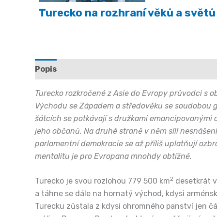
Turecko na rozhraní věků a světů
Popis
Další informace
Turecko rozkročené z Asie do Evropy průvodci s ob
Východu se Západem a středověku se soudobou glob
šátcích se potkávají s družkami emancipovanými do 
jeho občanů. Na druhé straně v něm sílí nesnášenl
parlamentní demokracie se až příliš uplatňují ozbr
mentalitu je pro Evropana mnohdy obtížné.
2
Turecko je svou rozlohou 779 500 km
desetkrát v
a táhne se dále na hornatý východ, kdysi arménský
Turecku zůstala z kdysi ohromného panství jen č