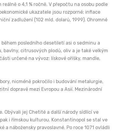
 reálně o 4,1 % ročně. V přepočtu na osobu podle
roekonomické ukazatele jsou rozporné; inflace
aniční zadlužení (102 mld. dolarů, 1999). Ohromné
během posledního desetiletí asi o sedminu a
avlny, citrusových plodů, oliv a je také velkým
části určené na vývoz: lískové oříšky, mandle,
bory, nicméně pokročilo i budování metalurgie,
anzitní dopravě mezi Evropou a Asií. Mezinárodní
bývali jej Chetité a další národy sídlící ve
pak i římskou kulturou. Konstantinopol se stal ve
ké a nábožensky pravoslavné. Po roce 1071 ovládli