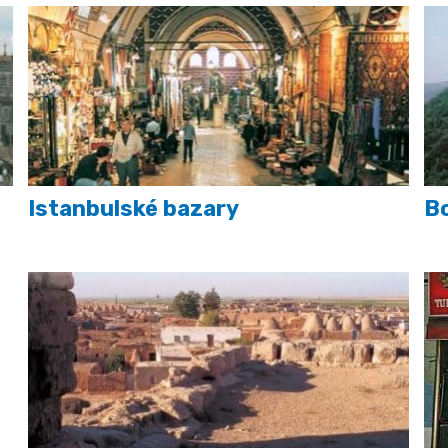
Istanbulské bazary
Bo