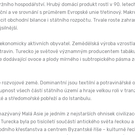
ního hospodářství. Hrubý domácí produkt rostl v 90. letech
oviční a ve srovnání s průměrem Evropské unie třetinový. Mak
cit obchodní bilance i státního rozpočtu. Trvale roste zahr
ilnější.
ekonomicky aktivních obyvatel. Zemědělská výroba vzrostla 
ravin. Turecko je světově významným producentem tabáku, b
že dodávající ovoce a plody mírného i subtropického pásma z
 rozvojové země. Dominantní jsou textilní a potravinářské o
ostupnost všech částí státního území a hraje velkou roli v tr
é a středomořské pobřeží a do Istanbulu.
aný Malá Asie je jedním z nejstarších ohnisek civilizace. O
recka byla po tisíciletí součástí antického světa řeckou a 
odního křesťanstva a centrem Byzantské říše – kulturně řec