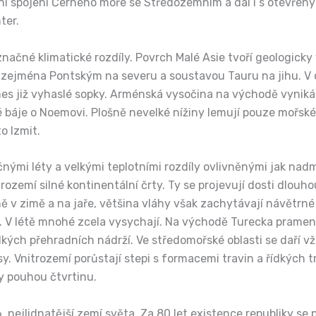
řní spojení Černého moře se Středozemním a dál i s otevře
ter.
značné klimatické rozdíly. Povrch Malé Asie tvoří geologicky
 zejména Pontským na severu a soustavou Tauru na jihu. V c
es již vyhaslé sopky. Arménská vysočina na východě vyniká 
é báje o Noemovi. Plošně nevelké nížiny lemují pouze mořské
o Izmit.
ými léty a velkými teplotními rozdíly ovlivněnými jak nadm
rozemí silné kontinentální črty. Ty se projevují dosti dlo
vně v zimě a na jaře, většina vláhy však zachytávají návětrn
V létě mnohé zcela vysychají. Na východě Turecka pramení dv
velkých přehradních nádrží. Ve středomořské oblasti se dař
sy. Vnitrozemí porůstají stepi s formacemi travin a řídkých 
sy pouhou čtvrtinu.
. nejlidnatější zemí světa. Za 80 let existence republiky se 