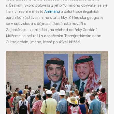
s Českem. Skoro polovina z jeho 10 milionů obyvatel se ale
tísní v hlavním městě
Ammánu
a další tisíce ilegálních
uprchlíků zůstávají mimo statistiky. Z hlediska geografie
se v souvislosti s dějinami Jordánska hovoří o
Zajordánsku, zemi ležící „na východ od řeky Jordán“.
Můžeme se setkat i s označením Transjordánsko nebo
Oultrejordain, jméno, které používali křižáci.