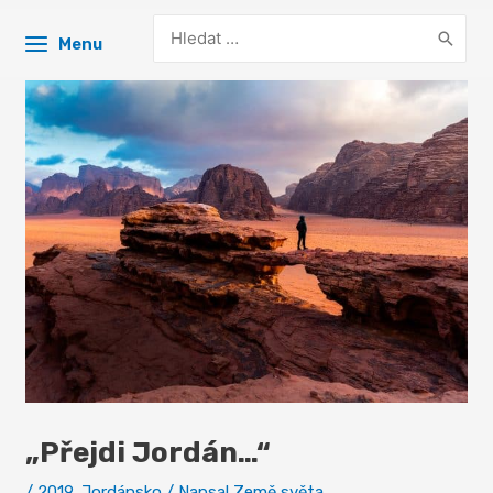
Search
Menu
for:
„Přejdi Jordán…“
/
2019
,
Jordánsko
/ Napsal
Země světa