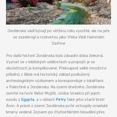
Jordánská vádí bývají po většinu roku vyschlá, ale na jaře
se zazelenají a rozkvetou jako třeba Vádí Hammám
Dathne
Pro další historii Jordánska byla zásadní doba železná.
Vyznat se v biblických událostech a propojit je se
skutečností je komplikované. Překvapivě velké množství
příběhů z Bible má historický základ podložený
archeologickým výzkumem a koresponduje s lokalitami
v Palestině a Jordánsku. Na území dnešního Jordánska
zemřel na hoře Nebó Mojžíš, vůdce Izraelců při jejich
exodu z
Egypta
, a v oblasti
Petry
také jeho starší bratr
Áron. A právě z území Jordánska poté vstoupily izraelské
kmeny vedené Jozuem po čtyřicetiletém bloudění přes