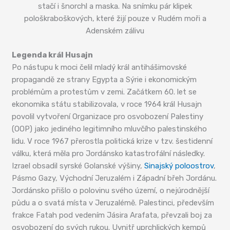
stačí i šnorchl a maska. Na snímku pár klipek
pološkraboškových, které žijí pouze v Rudém moři a
Adenském zálivu
Legenda král Husajn
Po nástupu k moci čelil mladý král antihášimovské
propagandě ze strany Egypta a Sýrie i ekonomickým
problémům a protestům v zemi. Začátkem 60. let se
ekonomika státu stabilizovala, v roce 1964 král Husajn
povolil vytvoření Organizace pro osvobození Palestiny
(OOP) jako jediného legitimního mluvčího palestinského
lidu. V roce 1967 přerostla politická krize v tzv. šestidenní
válku, která měla pro Jordánsko katastrofální následky.
Izrael obsadil syrské Golanské výšiny,
Sinajský poloostrov
,
Pásmo Gazy, Východní Jeruzalém i Západní břeh Jordánu.
Jordánsko přišlo o polovinu svého území, o nejúrodnější
půdu a o svatá místa v Jeruzalémě. Palestinci, především
frakce Fatah pod vedením Jásira Arafata, převzali boj za
osvobození do svých rukou. Uvnitř uprchlických kempů