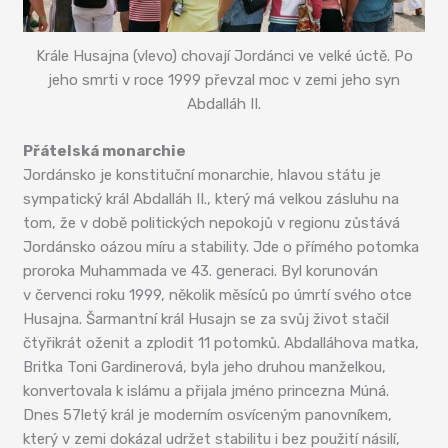
Krále Husajna (vlevo) chovají Jordánci ve velké úctě. Po
jeho smrti v roce 1999 převzal moc v zemi jeho syn
Abdalláh II.
Přátelská monarchie
Jordánsko je konstituční monarchie, hlavou státu je
sympatický král Abdalláh II., který má velkou zásluhu na
tom, že v době politických nepokojů v regionu zůstává
Jordánsko oázou míru a stability. Jde o přímého potomka
proroka Muhammada ve 43. generaci. Byl korunován
v červenci roku 1999, několik měsíců po úmrtí svého otce
Husajna. Šarmantní král Husajn se za svůj život stačil
čtyřikrát oženit a zplodit 11 potomků. Abdalláhova matka,
Britka Toni Gardinerová, byla jeho druhou manželkou,
konvertovala k islámu a přijala jméno princezna Múná.
Dnes 57letý král je moderním osvíceným panovníkem,
který v zemi dokázal udržet stabilitu i bez použití násilí,