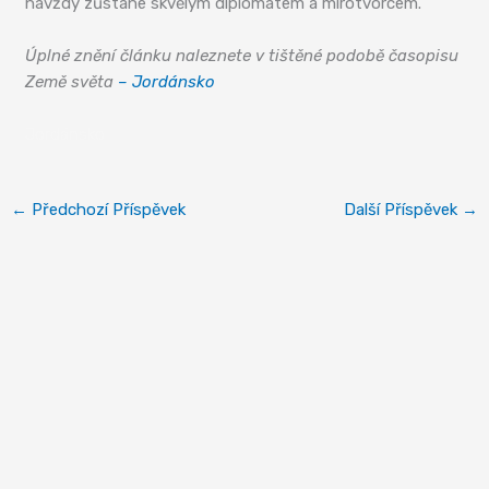
navždy zůstane skvělým diplomatem a mírotvorcem.
Úplné znění článku naleznete v tištěné podobě časopisu
Země světa
– Jordánsko
Jordánsko
←
Předchozí Příspěvek
Další Příspěvek
→