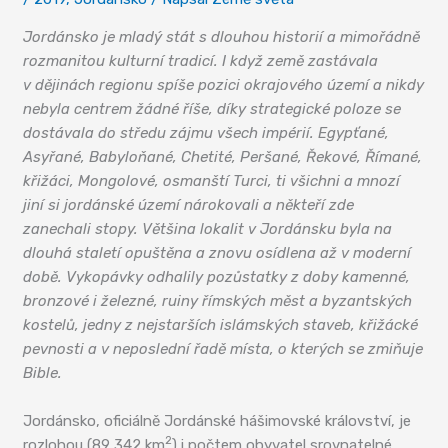
Jordánsko je mladý stát s dlouhou historií a mimořádně
rozmanitou kulturní tradicí. I když země zastávala
v dějinách regionu spíše pozici okrajového území a nikdy
nebyla centrem žádné říše, díky strategické poloze se
dostávala do středu zájmu všech impérií. Egypťané,
Asyřané, Babyloňané, Chetité, Peršané, Řekové, Římané,
křižáci, Mongolové, osmanští Turci, ti všichni a mnozí
jiní si jordánské území nárokovali a někteří zde
zanechali stopy. Většina lokalit v Jordánsku byla na
dlouhá staletí opuštěna a znovu osídlena až v moderní
době. Vykopávky odhalily pozůstatky z doby kamenné,
bronzové i železné, ruiny římských měst a byzantských
kostelů, jedny z nejstarších islámských staveb, křižácké
pevnosti a v neposlední řadě místa, o kterých se zmiňuje
Bible.
Jordánsko, oficiálně Jordánské hášimovské království, je
2
rozlohou (89 342 km
) i počtem obyvatel srovnatelné