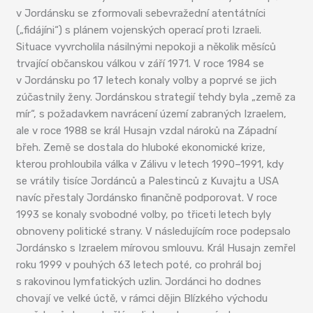
v Jordánsku se zformovali sebevražední atentátníci
(„fidájíni“) s plánem vojenských operací proti Izraeli.
Situace vyvrcholila násilnými nepokoji a několik měsíců
trvající občanskou válkou v září 1971. V roce 1984 se
v Jordánsku po 17 letech konaly volby a poprvé se jich
zúčastnily ženy. Jordánskou strategií tehdy byla „země za
mír“, s požadavkem navrácení území zabraných Izraelem,
ale v roce 1988 se král Husajn vzdal nároků na Západní
břeh. Země se dostala do hluboké ekonomické krize,
kterou prohloubila válka v Zálivu v letech 1990–1991, kdy
se vrátily tisíce Jordánců a Palestinců z Kuvajtu a USA
navíc přestaly Jordánsko finančně podporovat. V roce
1993 se konaly svobodné volby, po třiceti letech byly
obnoveny politické strany. V následujícím roce podepsalo
Jordánsko s Izraelem mírovou smlouvu. Král Husajn zemřel
roku 1999 v pouhých 63 letech poté, co prohrál boj
s rakovinou lymfatických uzlin. Jordánci ho dodnes
chovají ve velké úctě, v rámci dějin Blízkého východu