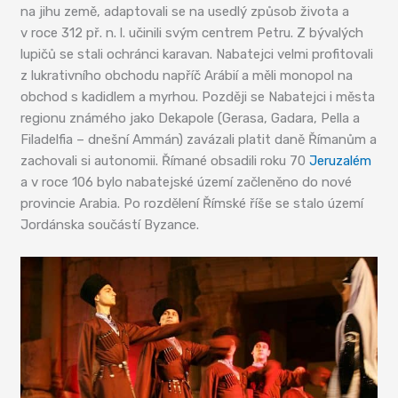
na jihu země, adaptovali se na usedlý způsob života a
v roce 312 př. n. l. učinili svým centrem Petru. Z bývalých
lupičů se stali ochránci karavan. Nabatejci velmi profitovali
z lukrativního obchodu napříč Arábií a měli monopol na
obchod s kadidlem a myrhou. Později se Nabatejci i města
regionu známého jako Dekapole (Gerasa, Gadara, Pella a
Filadelfia – dnešní Ammán) zavázali platit daně Římanům a
zachovali si autonomii. Římané obsadili roku 70
Jeruzalém
a v roce 106 bylo nabatejské území začleněno do nové
provincie Arabia. Po rozdělení Římské říše se stalo území
Jordánska součástí Byzance.