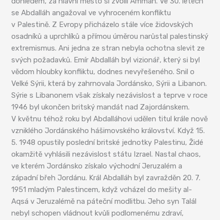
dohledem, za hlavní město si zvolil Ammán. Ve 30. letech
se Abdalláh angažoval ve vyhroceném konfliktu
v Palestině. Z Evropy přicházelo stále více židovských
osadníků a uprchlíků a přímou úměrou narůstal palestinský
extremismus. Ani jedna ze stran nebyla ochotna slevit ze
svých požadavků. Emír Abdalláh byl vizionář, který si byl
vědom hloubky konfliktu, dodnes nevyřešeného. Snil o
Velké Sýrii, která by zahrnovala Jordánsko, Sýrii a Libanon.
Sýrie s Libanonem však získaly nezávislost a teprve v roce
1946 byl ukončen britský mandát nad Zajordánskem.
V květnu téhož roku byl Abdalláhovi udělen titul krále nově
vzniklého Jordánského hášimovského království. Když 15.
5. 1948 opustily poslední britské jednotky Palestinu, Židé
okamžitě vyhlásili nezávislost státu Izrael. Nastal chaos,
ve kterém Jordánsko získalo východní Jeruzalém a
západní břeh Jordánu. Král Abdalláh byl zavražděn 20. 7.
1951 mladým Palestincem, když vcházel do mešity al-
Aqsá v Jeruzalémě na páteční modlitbu. Jeho syn Talál
nebyl schopen vládnout kvůli podlomenému zdraví,