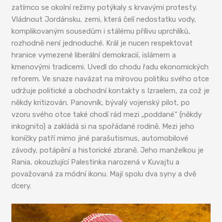
zatímco se okolní režimy potýkaly s krvavými protesty.
Vládnout Jordánsku, zemi, která čelí nedostatku vody,
komplikovaným sousedům i stálému přílivu uprchlíků,
rozhodně není jednoduché. Král je nucen respektovat
hranice vymezené liberální demokracií, islámem a
kmenovými tradicemi. Uvedl do chodu řadu ekonomických
reforem. Ve snaze navázat na mírovou politiku svého otce
udržuje politické a obchodní kontakty s Izraelem, za což je
někdy kritizován. Panovník, bývalý vojenský pilot, po
vzoru svého otce také chodí rád mezi „poddané“ (někdy
inkognito) a zakládá si na spořádané rodině. Mezi jeho
koníčky patří mimo jiné parašutismus, automobilové
závody, potápění a historické zbraně. Jeho manželkou je
Rania, okouzlující Palestinka narozená v Kuvajtu a
považovaná za módní ikonu. Mají spolu dva syny a dvě
dcery.