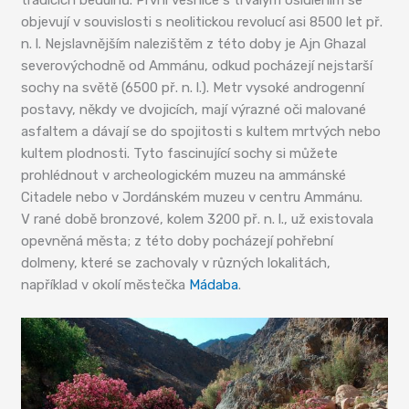
tradicích beduínů. První vesnice s trvalým osídlením se
objevují v souvislosti s neolitickou revolucí asi 8500 let př.
n. l. Nejslavnějším nalezištěm z této doby je Ajn Ghazal
severovýchodně od Ammánu, odkud pocházejí nejstarší
sochy na světě (6500 př. n. l.). Metr vysoké androgenní
postavy, někdy ve dvojicích, mají výrazné oči malované
asfaltem a dávají se do spojitosti s kultem mrtvých nebo
kultem plodnosti. Tyto fascinující sochy si můžete
prohlédnout v archeologickém muzeu na ammánské
Citadele nebo v Jordánském muzeu v centru Ammánu.
V rané době bronzové, kolem 3200 př. n. l., už existovala
opevněná města; z této doby pocházejí pohřební
dolmeny, které se zachovaly v různých lokalitách,
například v okolí městečka
Mádaba
.