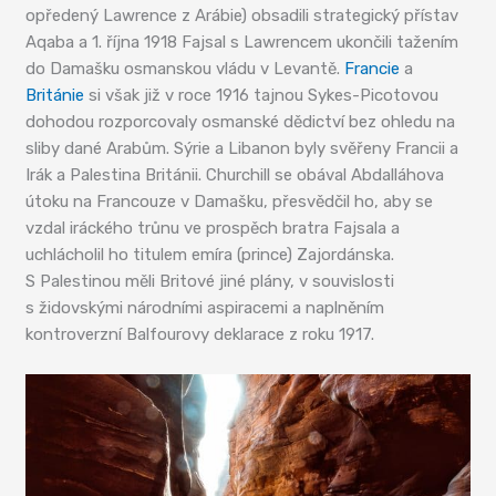
opředený Lawrence z Arábie) obsadili strategický přístav
Aqaba a 1. října 1918 Fajsal s Lawrencem ukončili tažením
do Damašku osmanskou vládu v Levantě.
Francie
a
Británie
si však již v roce 1916 tajnou Sykes-Picotovou
dohodou rozporcovaly osmanské dědictví bez ohledu na
sliby dané Arabům. Sýrie a Libanon byly svěřeny Francii a
Irák a Palestina Británii. Churchill se obával Abdalláhova
útoku na Francouze v Damašku, přesvědčil ho, aby se
vzdal iráckého trůnu ve prospěch bratra Fajsala a
uchlácholil ho titulem emíra (prince) Zajordánska.
S Palestinou měli Britové jiné plány, v souvislosti
s židovskými národními aspiracemi a naplněním
kontroverzní Balfourovy deklarace z roku 1917.