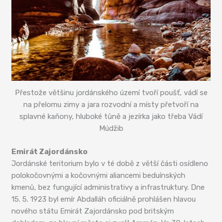
Přestože většinu jordánského území tvoří poušť, vádí se
na přelomu zimy a jara rozvodní a místy přetvoří na
splavné kaňony, hluboké tůně a jezírka jako třeba Vádí
Múdžib
Emirát Zajordánsko
Jordánské teritorium bylo v té době z větší části osídleno
polokočovnými a kočovnými aliancemi beduínských
kmenů, bez fungující administrativy a infrastruktury. Dne
15. 5. 1923 byl emír Abdalláh oficiálně prohlášen hlavou
nového státu Emirát Zajordánsko pod britským