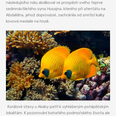
následujícího roku abdikoval ve prospěch svého teprve
sedmnáctiletého syna Husajna, kterého při atentátu na
Abdalláha, jehož doprovázel, zachránila od smrtící kulky
kovová medaile na hrudi.
Korálové útesy u Akaby patří k vyhlášeným potápěčským
lokalitám. K pozorování bohatého podmořského života ale