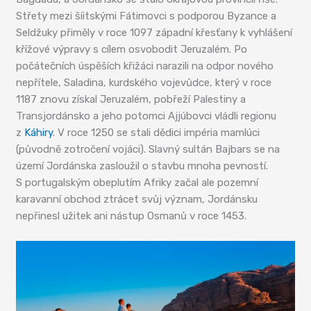
Střety mezi šíitskými Fátimovci s podporou Byzance a
Seldžuky přiměly v roce 1097 západní křesťany k vyhlášení
křížové výpravy s cílem osvobodit Jeruzalém. Po
počátečních úspěších křižáci narazili na odpor nového
nepřítele, Saladina, kurdského vojevůdce, který v roce
1187 znovu získal Jeruzalém, pobřeží Palestiny a
Transjordánsko a jeho potomci Ajjúbovci vládli regionu
z
Káhiry
. V roce 1250 se stali dědici impéria mamlúci
(původně zotročení vojáci). Slavný sultán Bajbars se na
území Jordánska zasloužil o stavbu mnoha pevností.
S portugalským obeplutím Afriky začal ale pozemní
karavanní obchod ztrácet svůj význam, Jordánsku
nepřinesl užitek ani nástup Osmanů v roce 1453.