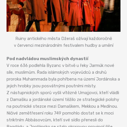
Ruiny antického města Džeraš ožívají každoročně
v červenci mezinárodním festivalem hudby a umění
Pod nadvládou muslimských dynastií
V roce 636 podlehla Byzanc v bitvě u řeky Jarmúk nové
síle, muslimům. Řada islámských vojevůdců a druhů
proroka Muhammada byla pohřbena na území Jordánska a
jejich hrobky jsou posvátnými poutními místy.
Z nástupnických sporů vyšli vítězně Umajjovci, kteří vládli
z Damašku a jordánské území těžilo ze strategické polohy
na poutnické stezce mezi Damaškem, Mekkou a Medínou.
Ničivé zemětřesení roku 749 pomohlo dostat se k moci
striktním Abbásovcům, kteří své sídlo přenesli do
Bagdádu, a Jordánsko se stalo okrajovou provincií říše.