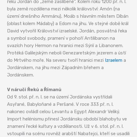
řeku Jordán do „země zaslíbené“. Kolem roku 1200 př. n. l.
byla země rozdělena mezi několik království: Amón (na
území dnešního Ammánu), Moáb s hlavním městem Díbán
(oblast kolem Mádaby) a Edom na jihu. Ve stejné době král
David vytvořil Království izraelské. Jordán, posvátná řeka
a symbol svobody, pramení v pohoří Antilibanon na
svazích hory Hermon na hranici mezi Sýrií a Libanonem.
Protéká Galilejským neboli Genezaretským jezerem a ústí
do Mrtvého moře. Na severu tvoří hranici mezi
Izraelem
a
Jordánskem, na jihu mezi Západním břehem a
Jordánskem.
V náruči Řeků a Římanů
Od 9. stol. př. n. l. se na území Jordánska vystřídali
Asyřané, Babyloňané a Peršané. V roce 333 př. n. l.
nakonec ovládl celou Levantu a Egypt Alexandr Veliký.
Import helénismu přinesl Jordánsku období blahobytu ve
znamení řecké kultury a vzdělanosti. Už v 6. stol. př. n. l.
vstoupili na scénu rovněž arabští Nabatejci, kteří se usadili