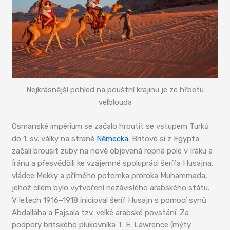
Nejkrásnější pohled na pouštní krajinu je ze hřbetu
velblouda
Osmanské impérium se začalo hroutit se vstupem Turků
do 1. sv. války na straně
Německa
. Britové si z Egypta
začali brousit zuby na nově objevená ropná pole v Iráku a
Íránu a přesvědčili ke vzájemné spolupráci šerífa Husajna,
vládce Mekky a přímého potomka proroka Muhammada,
jehož cílem bylo vytvoření nezávislého arabského státu.
V letech 1916–1918 inicioval šeríf Husajn s pomocí synů
Abdalláha a Fajsala tzv. velké arabské povstání. Za
podpory britského plukovníka T. E. Lawrence (mýty