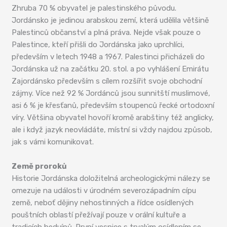
Zhruba 70 % obyvatel je palestinského původu.
Jordánsko je jedinou arabskou zemí, která udělila většině
Palestinců občanství a plná práva. Nejde však pouze o
Palestince, kteří přišli do Jordánska jako uprchlíci,
především v letech 1948 a 1967. Palestinci přicházeli do
Jordánska už na začátku 20. stol. a po vyhlášení Emirátu
Zajordánsko především s cílem rozšířit svoje obchodní
zájmy. Více než 92 % Jordánců jsou sunnitští muslimové,
asi 6 % je křesťanů, především stoupenců řecké ortodoxní
víry. Většina obyvatel hovoří kromě arabštiny též anglicky,
ale i když jazyk neovládáte, místní si vždy najdou způsob,
jak s vámi komunikovat.
Země proroků
Historie Jordánska doložitelná archeologickými nálezy se
omezuje na události v úrodném severozápadním cípu
země, neboť dějiny nehostinných a řídce osídlených
pouštních oblastí přežívají pouze v orální kultuře a