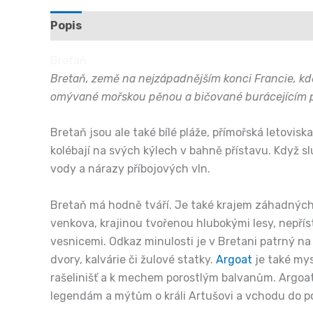
Popis
Další informace
Hodnocení (0)
Bretaň
Bretaň, země na nejzápadnějším konci Francie, kd
omývané mořskou pěnou a bičované burácejícím p
Bretaň jsou ale také bílé pláže, přímořská letovisk
kolébají na svých kýlech v bahně přístavu. Když s
vody a nárazy příbojových vln.
Bretaň má hodně tváří. Je také krajem záhadných
venkova, krajinou tvořenou hlubokými lesy, nepřís
vesnicemi. Odkaz minulosti je v Bretani patrný na 
dvory, kalvárie či žulové statky.
Argoat
je také mys
rašelinišť a k mechem porostlým balvanům. Argoat 
legendám a mýtům o králi Artušovi a vchodu do pod