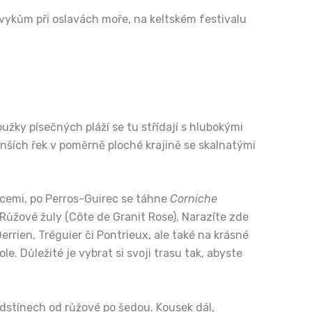
a zvykům při oslavách moře, na keltském festivalu
užky písečných pláží se tu střídají s hlubokými
menších řek v poměrně ploché krajině se skalnatými
cemi, po Perros-Guirec se táhne
Corniche
 Růžové žuly (Côte de Granit Rose). Narazíte zde
errien, Tréguier či Pontrieux, ale také na krásné
. Důležité je vybrat si svoji trasu tak, abyste
 odstínech od růžové po šedou. Kousek dál,