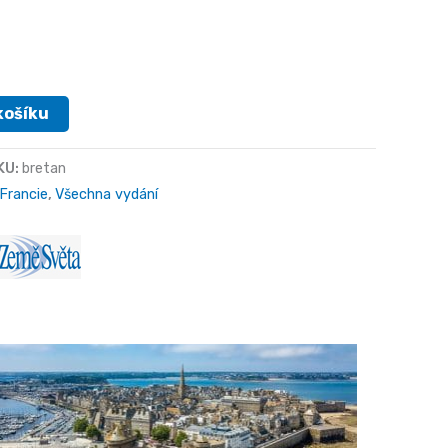
košíku
KU:
bretan
Francie
,
Všechna vydání