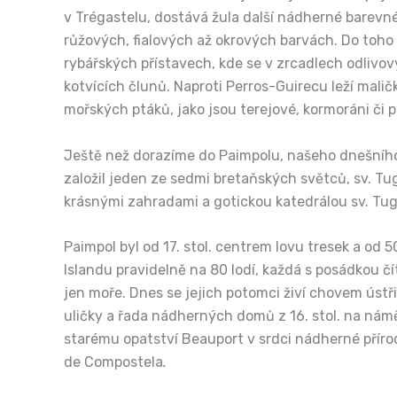
v Trégastelu, dostává žula další nádherné barevné
růžových, fialových až okrových barvách. Do toho 
rybářských přístavech, kde se v zrcadlech odlivo
kotvících člunů. Naproti Perros-Guirecu leží mal
mořských ptáků, jako jsou terejové, kormoráni či 
Ještě než dorazíme do Paimpolu, našeho dnešního cí
založil jeden ze sedmi bretaňských světců, sv. 
krásnými zahradami a gotickou katedrálou sv. Tug
Paimpol byl od 17. stol. centrem lovu tresek a od 50.
Islandu pravidelně na 80 lodí, každá s posádkou čít
jen moře. Dnes se jejich potomci živí chovem ústř
uličky a řada nádherných domů z 16. stol. na náměs
starému opatství Beauport v srdci nádherné příro
de Compostela
.