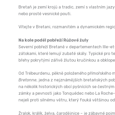
Bretaň je zemí krojů a tradic, zemí s vlastním jazy
nebo prosté vesnické pouti.
Vítejte v Bretani, rozmanitém a dynamickém regio
Na kole podél pobřeží Růžové žuly
Severní pobřeží Bretaně v departementech Ille-et-V
zátokami, které lemují zubaté skály. Typické pro t
břehy pokrytými zářivě žlutou kručinkou a obklope
Od Trébeurdenu, pěkně položeného přímořského mě
Bretonne
, jedna z nejznámějších bretaňských pobř
na několik historických obcí pyšnících se čestn
zámky a pevnosti jako Tonquédec nebo La Roche-Jagu
nejeli proti silnému větru, který fouká většinou o
Žralok, králík, želva, čarodějnice – je zábavné po