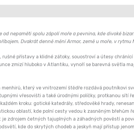
e od nepaměti spolu zápolí moře a pevnina, kde divoké bizar
říbojem. Dvakrát denně mění Armor, země u moře, v rytmu M
a, rušné přístavy a klidné zátoky, souostroví a útesy chránící
lunce zmizí hluboko v Atlantiku, vynoří se barevná světla ma
 menhirů, který ve vnitrozemí štědře rozdává poutníkovi sv
tupnými vřesovišti a také úrodnými políčky, protkanou sítí ř
každém kroku: gotické katedrály, středověké hrady, renesančn
tickou oblastí, kde polní cesty vedou k zasněným břehům ř
je zdrojem četných tajuplných a záhadných pověstí a pověr.
světí, kde do skrytých chodeb a jeskyň mají přístup jenom 