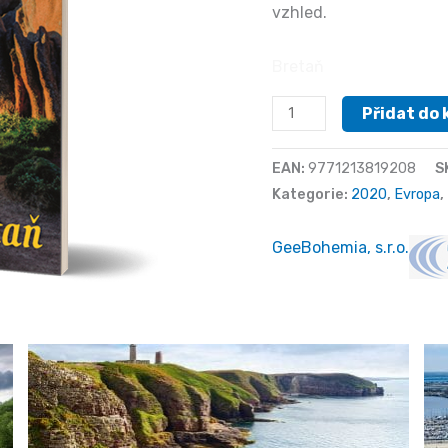
vzhled.
Bretaň
Bretaň
Přidat do 
množství
EAN:
9771213819208
S
Kategorie:
2020
,
Evropa
,
GeeBohemia, s.r.o.