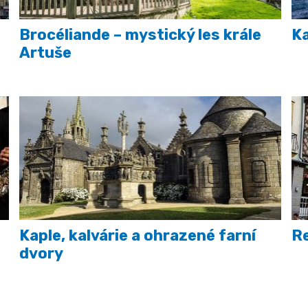
Brocéliande – mystický les krále
Ka
Artuše
Kaple, kalvárie a ohrazené farní
R
dvory