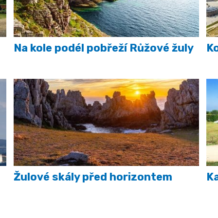
Na kole podél pobřeží Růžové žuly
K
Žulové skály před horizontem
Ka