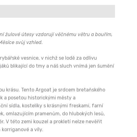
ní žulové útesy vzdorují věčnému větru a bouřím,
ěsíce svůj vzhled.
 rybářské vesnice, v nichž se lodě za odlivu
jáků blikající do tmy a náš sluch vnímá jen šumění
ou krásu. Tento Argoat je srdcem bretaňského
ek a posetou historickými městy a
í sídla, kostelíky s krásnými freskami, farní
ek, omlazujícím pramenům, do hlubokých lesů,
 V této zemi kouzel a prokletí nelze nevěřit
korriganové a víly.