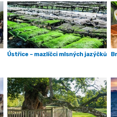
Ústřice – mazlíčci mlsných jazýčků
B