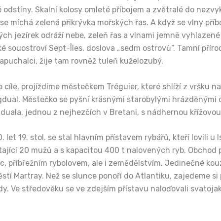
 odstíny. Skalní kolosy omleté příbojem a zvětralé do nezvyk
se míchá zelená přikrývka mořských řas. A když se vlny pří
vých jezírek odráží nebe, zeleň řas a vlnami jemně vyhlaze
ičké souostroví Sept-Îles, doslova „sedm ostrovů“. Tamní p
papuchalci, žije tam rovněž tuleň kuželozubý.
le, projíždíme městečkem Tréguier, které shlíží z vršku na ú
Tugdual. Městečko se pyšní krásnými starobylými hrázděným
duala, jednou z nejhezčích v Bretani, s nádhernou křížovou 
 let 19. stol. se stal hlavním přístavem rybářů, kteří lovili u
ající 20 mužů a s kapacitou 400 t nalovených ryb. Obchod pros
ic, příbřežním rybolovem, ale i zemědělstvím. Jedinečné ko
tí Martray. Než se slunce ponoří do Atlantiku, zajedeme si 
dy. Ve středověku se ve zdejším přístavu naloďovali svatoja