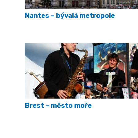
Nantes – bývalá metropole
Brest – město moře