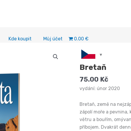
0.00 €
Kde koupit
Můj účet
Bretaň
75.00
Kč
vydání: únor 2020
Bretaň, země na nejzáp
zápolí moře a pevnina,
větru a bouřím, omýva
příbojem. Dvakrát denn