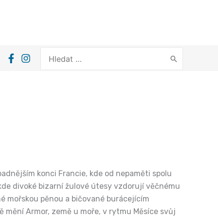
Search
for:
adnějším konci Francie, kde od nepaměti spolu
 kde divoké bizarní žulové útesy vzdorují věčnému
né mořskou pěnou a bičované burácejícím
ě mění Armor, země u moře, v rytmu Měsíce svůj