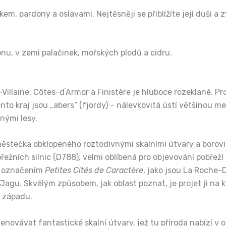
kem, pardony a oslavami. Nejtěsněji se přiblížíte její duši 
nu, v zemi palačinek, mořských plodů a cidru.
illaine, Côtes-dʼArmor a Finistère je hluboce rozeklané. Pro
ento kraj jsou „abers“ (fjordy) – nálevkovitá ústí většinou 
nými lesy.
stečka obklopeného roztodivnými skalními útvary a borovi
ežních silnic (D788), velmi oblíbená pro objevování pobřeží
ým označením
Petites Cités de Caractère
, jako jsou La Roche-D
. Skvělým způsobem, jak oblast poznat, je projet ji na kole
d západu.
jmenovávat fantastické skalní útvary, jež tu příroda nabízí v