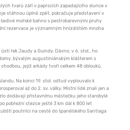
lých tvarů září v paprscích zapadajícího slunce v
boje stáhnou úplně zpět, pokračuje představení v
né šedivé mořské bahno s pestrobarevnými pruhy
řírodní rezervace je významným hnízdištěm mnoha
stí řek Jaudy a Guindy. Dávno, v 6. stol., ho
i domy, bývalým augustiniánským klášterem s
chodbou, jejíž arkády tvoří celkem 48 oblouků.
 Islandu. Na konci 19. stol. odtud vyplouvalo k
peroval až do 2. sv. války. Místní lidé znali jen a
uzlo dodávají přístavnímu městečku jeho starobylé
po pobřežní stezce ještě 3 km dál k 800 let
kubští poutníci na cestě do španělského Santiaga