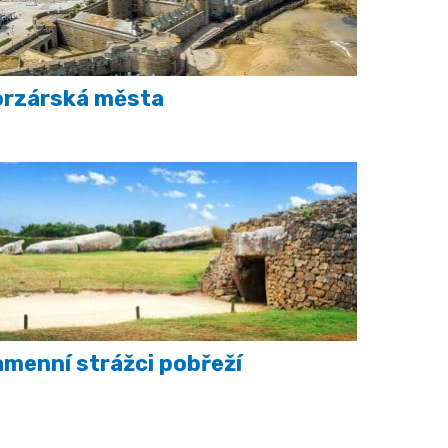
orzárská města
menní strážci pobřeží