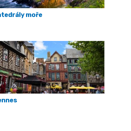
tedrály moře
ennes