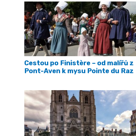
Cestou po Finistère – od malířů z
Pont-Aven k mysu Pointe du Raz