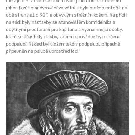
měly jeden stěžeň se čtvercovou plachtou na otočném
ráhnu (kvůli manévrování ve větru ji bylo možno natočit na
obě strany až o 90°) a obvyklým strážním košem. Na přídi i
na zádi byly nástavby se stanovištěm kormidelníka a
obytnými prostorami pro kapitána a významnější osoby,
které se účastnily plavby, zatímco posádce bylo určeno
podpalubí. Náklad byl uložen také v podpalubí, případně
připevněn na palubě uprostřed lodi.