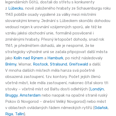
legendárních Gótů, dostali do střetu s konkurenty
z
Lübecku
, nově založeného hrabaty ze Schauenburgu roku
1143 poblíže osady vypálené za války mezi místními
slovanskými kmeny. Jednání s Lübeckem skončilo dohodou
vedoucí nejen k urovnání vzájemných sporů, ale též ke
vzniku jakési obchodní unie, formálně posvěcené i
zmíněnými hrabaty. Přesný letopočet dohody, snad rok
1161, je předmětem dohadů, ale je nesporné, že ke
strategicky výhodné unii se začala připojovat další města
jako
Kolín nad Rýnem
a
Hamburk
, po nichž následovaly
Brémy
, Wismar,
Rostock
,
Stralsund
,
Greifswald
a další.
V mnoha dalších místech měla hanza svá početně
obsazená zastoupení, tzv. kontory. Počet jejích členů
včetně měst, kde měla zastoupení, nakonec čítal skoro tři
stovky – včetně míst od Baltu dosti odlehlých (
Londýn
,
Bruggy
,
Amsterdam
nebo naopak na opačné straně ruský
Pskov či Novgorod – dnešní Veliký Novgorod) nebo měst
v oblastech ovládaných řádem německých rytířů (
Gdaňsk
,
Riga
,
Tallin
).