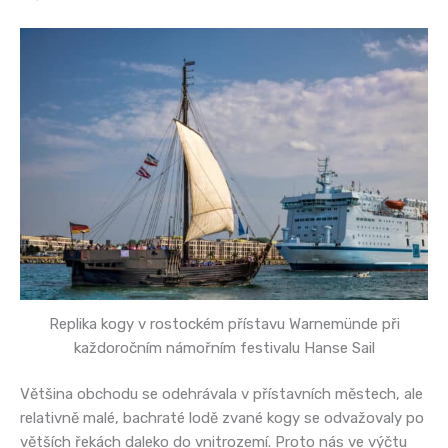
Replika kogy v rostockém přístavu Warnemünde při
každoročním námořním festivalu Hanse Sail
Většina obchodu se odehrávala v přístavních městech, ale
relativně malé, bachraté lodě zvané kogy se odvažovaly po
větších řekách daleko do vnitrozemí. Proto nás ve výčtu