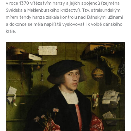
v roce 1370 vítězstvím hanzy a jejích spojenců (zejména
Švédska a Meklenburského knížectví). Tzv. stralsundským
mírem tehdy hanza získala kontrolu nad Dánskými úžinami
a dokonce se měla napříště vyslovovat i k volbě dánského
krále.