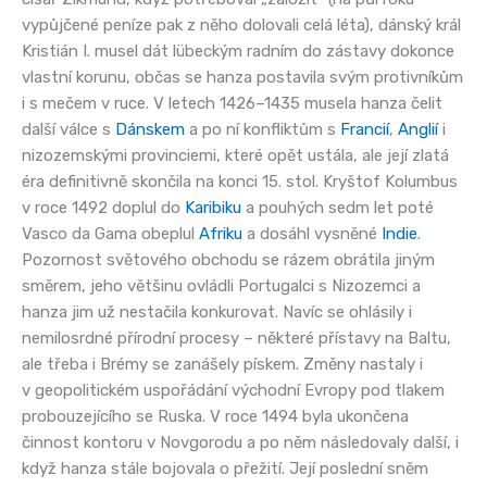
vypůjčené peníze pak z něho dolovali celá léta), dánský král
Kristián I. musel dát lübeckým radním do zástavy dokonce
vlastní korunu, občas se hanza postavila svým protivníkům
i s mečem v ruce. V letech 1426–1435 musela hanza čelit
další válce s
Dánskem
a po ní konfliktům s
Francií
,
Anglií
i
nizozemskými provinciemi, které opět ustála, ale její zlatá
éra definitivně skončila na konci 15. stol. Kryštof Kolumbus
v roce 1492 doplul do
Karibiku
a pouhých sedm let poté
Vasco da Gama obeplul
Afriku
a dosáhl vysněné
Indie
.
Pozornost světového obchodu se rázem obrátila jiným
směrem, jeho většinu ovládli Portugalci s Nizozemci a
hanza jim už nestačila konkurovat. Navíc se ohlásily i
nemilosrdné přírodní procesy – některé přístavy na Baltu,
ale třeba i Brémy se zanášely pískem. Změny nastaly i
v geopolitickém uspořádání východní Evropy pod tlakem
probouzejícího se Ruska. V roce 1494 byla ukončena
činnost kontoru v Novgorodu a po něm následovaly další, i
když hanza stále bojovala o přežití. Její poslední sněm