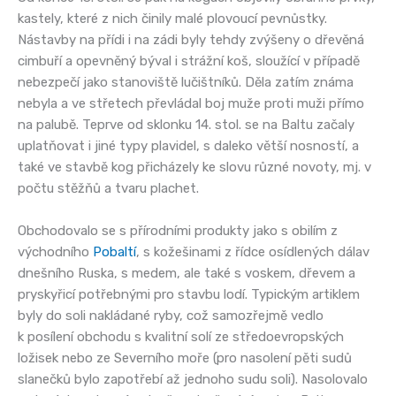
kastely, které z nich činily malé plovoucí pevnůstky.
Nástavby na přídi i na zádi byly tehdy zvýšeny o dřevěná
cimbuří a opevněný býval i strážní koš, sloužící v případě
nebezpečí jako stanoviště lučištníků. Děla zatím známa
nebyla a ve střetech převládal boj muže proti muži přímo
na palubě. Teprve od sklonku 14. stol. se na Baltu začaly
uplatňovat i jiné typy plavidel, s daleko větší nosností, a
také ve stavbě kog přicházely ke slovu různé novoty, mj. v
počtu stěžňů a tvaru plachet.
Obchodovalo se s přírodními produkty jako s obilím z
východního
Pobaltí
, s kožešinami z řídce osídlených dálav
dnešního Ruska, s medem, ale také s voskem, dřevem a
pryskyřicí potřebnými pro stavbu lodí. Typickým artiklem
byly do soli nakládané ryby, což samozřejmě vedlo
k posílení obchodu s kvalitní solí ze středoevropských
ložisek nebo ze Severního moře (pro nasolení pěti sudů
slanečků bylo zapotřebí až jednoho sudu soli). Nasolovalo