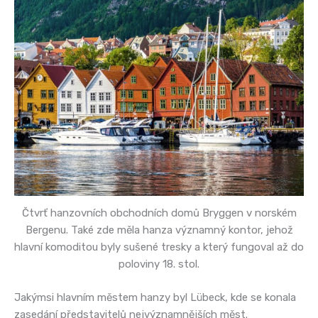
Čtvrť hanzovních obchodních domů Bryggen v norském
Bergenu. Také zde měla hanza významný kontor, jehož
hlavní komoditou byly sušené tresky a který fungoval až do
poloviny 18. stol.
Jakýmsi hlavním městem hanzy byl Lübeck, kde se konala
zasedání představitelů nejvýznamnějších měst.