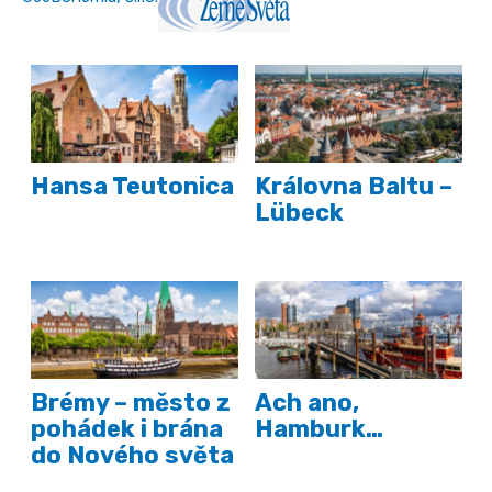
Hansa Teutonica
Královna Baltu –
Lübeck
Brémy – město z
Ach ano,
pohádek i brána
Hamburk…
do Nového světa