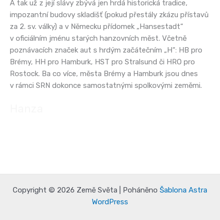
A tak už z její slávy zbývá jen hrdá historická tradice,
impozantní budovy skladišť (pokud přestály zkázu přístavů
za 2. sv. války) a v Německu přídomek „Hansestadt“
v oficiálním jménu starých hanzovních měst. Včetně
poznávacích značek aut s hrdým začátečním „H“: HB pro
Brémy, HH pro Hamburk, HST pro Stralsund či HRO pro
Rostock. Ba co více, města Brémy a Hamburk jsou dnes
v rámci SRN dokonce samostatnými spolkovými zeměmi.
Hanza
Copyright © 2026 Země Světa | Poháněno
Šablona Astra
WordPress