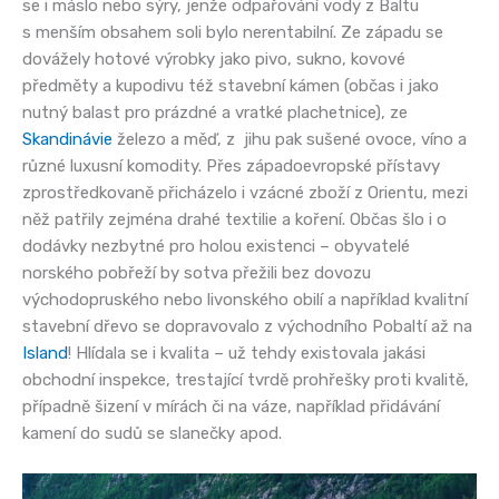
se i máslo nebo sýry, jenže odpařování vody z Baltu
s menším obsahem soli bylo nerentabilní. Ze západu se
dovážely hotové výrobky jako pivo, sukno, kovové
předměty a kupodivu též stavební kámen (občas i jako
nutný balast pro prázdné a vratké plachetnice), ze
Skandinávie
železo a měď, z jihu pak sušené ovoce, víno a
různé luxusní komodity. Přes západoevropské přístavy
zprostředkovaně přicházelo i vzácné zboží z Orientu, mezi
něž patřily zejména drahé textilie a koření. Občas šlo i o
dodávky nezbytné pro holou existenci – obyvatelé
norského pobřeží by sotva přežili bez dovozu
východopruského nebo livonského obilí a například kvalitní
stavební dřevo se dopravovalo z východního Pobaltí až na
Island
! Hlídala se i kvalita – už tehdy existovala jakási
obchodní inspekce, trestající tvrdě prohřešky proti kvalitě,
případně šizení v mírách či na váze, například přidávání
kamení do sudů se slanečky apod.