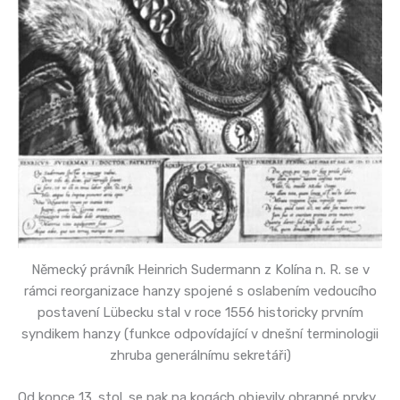
Německý právník Heinrich Sudermann z Kolína n. R. se v
rámci reorganizace hanzy spojené s oslabením vedoucího
postavení Lübecku stal v roce 1556 historicky prvním
syndikem hanzy (funkce odpovídající v dnešní terminologii
zhruba generálnímu sekretáři)
Od konce 13. stol. se pak na kogách objevily obranné prvky,