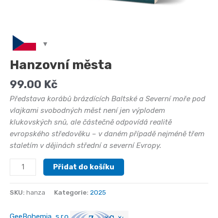
Hanzovní města
99.00
Kč
Představa korábů brázdících Baltské a Severní moře pod
vlajkami svobodných měst není jen výplodem
klukovských snů, ale částečně odpovídá realitě
evropského středověku – v daném případě nejméně třem
staletím v dějinách střední a severní Evropy.
Hanzovní
Přidat do košíku
města
množství
SKU:
hanza
Kategorie:
2025
GeeBohemia, s.r.o.