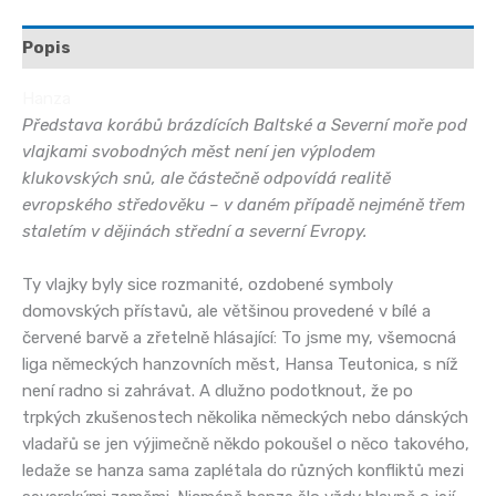
Popis
Hanza
Představa korábů brázdících Baltské a Severní moře pod
vlajkami svobodných měst není jen výplodem
klukovských snů, ale částečně odpovídá realitě
evropského středověku – v daném případě nejméně třem
staletím v dějinách střední a severní Evropy.
Ty vlajky byly sice rozmanité, ozdobené symboly
domovských přístavů, ale většinou provedené v bílé a
červené barvě a zřetelně hlásající: To jsme my, všemocná
liga německých hanzovních měst, Hansa Teutonica, s níž
není radno si zahrávat. A dlužno podotknout, že po
trpkých zkušenostech několika německých nebo dánských
vladařů se jen výjimečně někdo pokoušel o něco takového,
ledaže se hanza sama zaplétala do různých konfliktů mezi