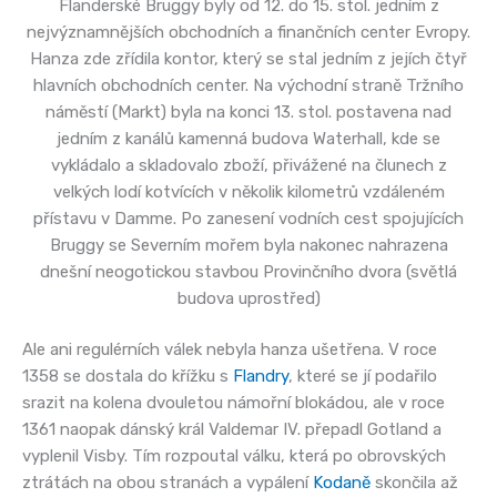
Flanderské Bruggy byly od 12. do 15. stol. jedním z
nejvýznamnějších obchodních a finančních center Evropy.
Hanza zde zřídila kontor, který se stal jedním z jejích čtyř
hlavních obchodních center. Na východní straně Tržního
náměstí (Markt) byla na konci 13. stol. postavena nad
jedním z kanálů kamenná budova Waterhall, kde se
vykládalo a skladovalo zboží, přivážené na člunech z
velkých lodí kotvících v několik kilometrů vzdáleném
přístavu v Damme. Po zanesení vodních cest spojujících
Bruggy se Severním mořem byla nakonec nahrazena
dnešní neogotickou stavbou Provinčního dvora (světlá
budova uprostřed)
Ale ani regulérních válek nebyla hanza ušetřena. V roce
1358 se dostala do křížku s
Flandry
, které se jí podařilo
srazit na kolena dvouletou námořní blokádou, ale v roce
1361 naopak dánský král Valdemar IV. přepadl Gotland a
vyplenil Visby. Tím rozpoutal válku, která po obrovských
ztrátách na obou stranách a vypálení
Kodaně
skončila až