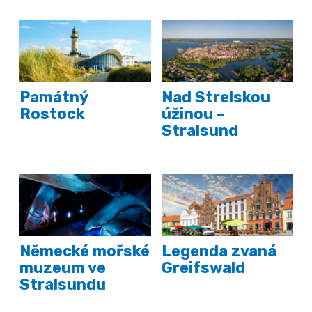
Památný
Nad Strelskou
Rostock
úžinou –
Stralsund
Německé mořské
Legenda zvaná
muzeum ve
Greifswald
Stralsundu