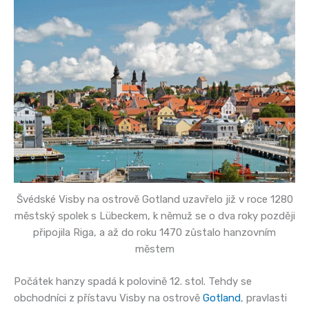
Švédské Visby na ostrově Gotland uzavřelo již v roce 1280
městský spolek s Lübeckem, k němuž se o dva roky později
připojila Riga, a až do roku 1470 zůstalo hanzovním
městem
Počátek hanzy spadá k polovině 12. stol. Tehdy se
obchodníci z přístavu Visby na ostrově
Gotland
, pravlasti