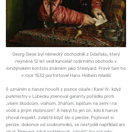
Georg Giese byl německý obchodník z Gdaňsku, který
nejméně 12 let vedl kancelář rodinného obchodu v
londýnském kontoru známém jako Steelyard. Právě tam ho
v roce 1532 portrétoval Hans Holbein mladší
S uznáním o hanze hovořil z pozice císaře i Karel IV., když
purkmistry v Lübecku jmenoval garanty pořádku proti
„všem škůdcům, vrahům, žhářům, lupičům na zemi i na
vodě a jiným zločincům“. A nebyl to jen on, kdo k hanze
choval respekt, zvláště když šlo o peníze. Půjčovat si
peníze, dokonce od soukromníků, se nestyděl například ani
císař Zikmund, když potřeboval „založit“ (na půl roku