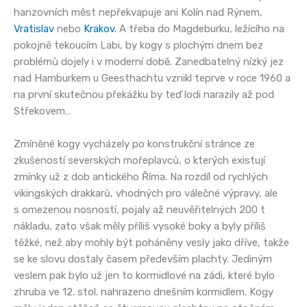
hanzovních měst nepřekvapuje ani Kolín nad Rýnem,
Vratislav
nebo
Krakov
. A třeba do Magdeburku, ležícího na
pokojně tekoucím Labi, by kogy s plochým dnem bez
problémů dojely i v moderní době. Zanedbatelný nízký jez
nad Hamburkem u Geesthachtu vznikl teprve v roce 1960 a
na první skutečnou překážku by teď lodi narazily až pod
Střekovem…
Zmíněné kogy vycházely po konstrukční stránce ze
zkušeností severských mořeplavců, o kterých existují
zmínky už z dob antického Říma. Na rozdíl od rychlých
vikingských drakkarů, vhodných pro válečné výpravy, ale
s omezenou nosností, pojaly až neuvěřitelných 200 t
nákladu, zato však měly příliš vysoké boky a byly příliš
těžké, než aby mohly být poháněny vesly jako dříve, takže
se ke slovu dostaly časem především plachty. Jediným
veslem pak bylo už jen to kormidlové na zádi, které bylo
zhruba ve 12. stol. nahrazeno dnešním kormidlem. Kogy