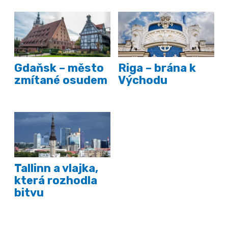
Gdaňsk – město
Riga – brána k
zmítané osudem
Východu
Tallinn a vlajka,
která rozhodla
bitvu