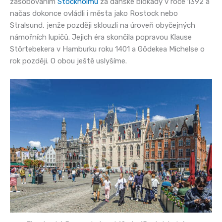
zásobováním
Stockholmu
za dánské blokády v roce 1392 a
načas dokonce ovládli i města jako Rostock nebo
Stralsund, jenže později sklouzli na úroveň obyčejných
námořních lupičů. Jejich éra skončila popravou Klause
Störtebekera v Hamburku roku 1401 a Gödekea Michelse o
rok později. O obou ještě uslyšíme.