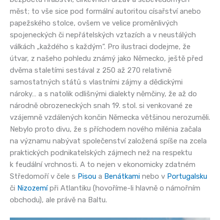
měst; to vše sice pod formální autoritou císařství anebo
papežského stolce, ovšem ve velice proměnlivých
spojeneckých či nepřátelských vztazích a v neustálých
válkách „každého s každým“. Pro ilustraci dodejme, že
útvar, z našeho pohledu známý jako Německo, ještě před
dvěma staletími sestával z 250 až 270 relativně
samostatných států s vlastními zájmy a dědickými
nároky… a s natolik odlišnými dialekty němčiny, že až do
národně obrozeneckých snah 19. stol. si venkované ze
vzájemně vzdálených končin Německa většinou nerozuměli.
Nebylo proto divu, že s příchodem nového milénia začala
na významu nabývat společenství založená spíše na zcela
praktických podnikatelských zájmech než na respektu
k feudální vrchnosti. A to nejen v ekonomicky zdatném
Středomoří v čele s
Pisou
a
Benátkami
nebo v
Portugalsku
či
Nizozemí
při Atlantiku (hovoříme-li hlavně o námořním
obchodu), ale právě na Baltu.