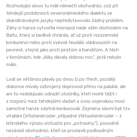
Rozhodující slovo tu měli němečtí obchodníci, což při
tehdejší podobnosti severoněmeckého dialektu se
skandinávskými jazyky nepředstavovalo žádný problém.
Záhy si hanza vytvořila monopol nade vším obchodem na
Baltu, který si bedlivě chránila, ať už proti nizozemské
konkurenci nebo proti svévoli feudálů vládnoucích na
pevnině, stejně jako proti pirátům a banditům. A těch
v končinách, kde „lišky dávaly dobrou noc“, jistě nebylo
málo.
Lodi se většinou plavily po dvou či po třech, později
dokonce mívaly ozbrojený doprovod přímo na palubě, ale
ani to nedokázalo odradit útočníky, kteří mohli těžit i
z rozporů mezi tehdejšími vladaři a svou vojenskou mocí
samotné hanze zdatně konkurovali. Zejména slavní byli tzv.
vitaliáni (
Vitalienbrüder
, případně
Viktualienbrüder
– z
latinského výrazu
victualia
pro „potraviny“), původně
nezávislí obchodníci, kteří se proslavili podloudným