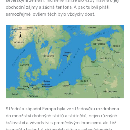
severskými zeměmi. Nicméně hanze šlo vždy hlavně o její
obchodní zájmy a žádná teritoria. A pak tu byli piráti,
samozřejmě, ovšem těch bylo vždycky dost.
Střední a západní Evropa byla ve středověku rozdrobena
do množství drobných států a státečků, nejen různých
království a vévodství s proměnlivými hranicemi, ale též
bezpočtu hrabství, církevních držav a sebevědomých