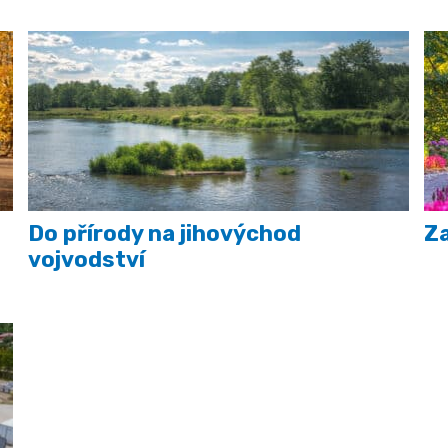
Do přírody na jihovýchod
Za
vojvodství