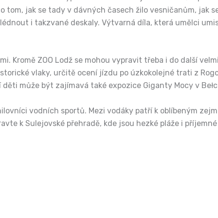
tom, jak se tady v dávných časech žilo vesničanům, jak se o
dnout i takzvané deskaly. Výtvarná díla, která umělci umisť
ětmi. Kromě ZOO Lodž se mohou vypravit třeba i do další vel
historické vlaky, určitě ocení jízdu po úzkokolejné trati z R
í děti může být zajímavá také expozice Giganty Mocy v Bełch
milovníci vodních sportů. Mezi vodáky patří k oblíbeným zej
avte k Sulejovské přehradě, kde jsou hezké pláže i příjemné