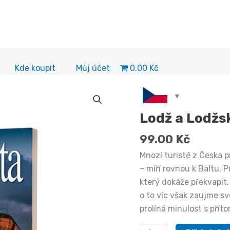
0.00 Kč
Kde koupit
Můj účet
Lodž a Lodžsk
99.00
Kč
Mnozí turisté z Česka p
– míří rovnou k Baltu. 
který dokáže překvapit.
o to víc však zaujme sv
prolíná minulost s přít
Lodž