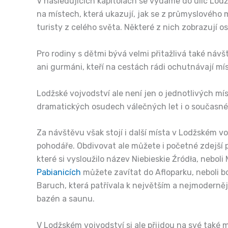
V následujících kapitolách se vydáme do ulic Lo
na místech, která ukazují, jak se z průmyslového 
turisty z celého světa. Některé z nich zobrazují 
Pro rodiny s dětmi bývá velmi přitažlivá také návš
ani gurmáni, kteří na cestách rádi ochutnávají míst
Lodžské vojvodství ale není jen o jednotlivých mí
dramatických osudech válečných let i o současné 
Za návštěvu však stojí i další místa v Lodžském voj
pohodáře. Obdivovat ale můžete i početné zdejší př
které si vysloužilo název Niebieskie Źródła, neboli
Pabianicích
můžete zavítat do Afloparku, neboli bo
Baruch, která patřívala k největším a nejmoderně
bazén a saunu.
V Lodžském vojvodství si ale přijdou na své také m