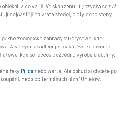
blékali a co vařili. Ve skanzenu „Łęczycká selská
ují nejčastěji na vrata stodol, ploty nebo stěny
mi pěkné zoologické zahrady v Borysewe, kde
ogowa. A velkým lákadlem je i návštěva zábavního
atowe, kde se leccos dozvědí o výrobě elektřiny.
ména řeky
Pilica
nebo Warta. Ale pokud si chcete po
 koupání, nebo do termálních lázní Uniejów.