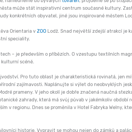
dže, nahlédneme do bývalých
továren
, projdeme se po stopá
města může stát inspirativní centrum současné kultury. Zast
osudy konkrétních obyvatel, jiné jsou inspirované městem Lod
těva Orientaria v
ZOO
Lodž. Snad největší zdejší atrakcí je 
ní speciality.
stech – je především o příbězích. O vzestupu textilních mag
kulturní scéně.
vodství. Pro tuto oblast je charakteristická rovinatá, jen mí
írodní zajímavosti. Naplánujte si výlet do neobvyklých jesk
 Modré prameny. V jeho okolí je dobře značená naučná stezka p
tanické zahrady, která má svůj půvab v jakémkoliv období rok
jším v regionu. Dnes se proměnila v Hotel Fabryka Welny, k
ilovníci historie. Vypravit se mohou nejen do zámků a paláců,