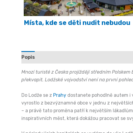
Místa, kde se děti nudit nebudou
Popis
Další informace
Mnozí turisté z Česka projíždějí středním Polskem 
překvapit. Lodžské vojvodství není na první pohled
Do Lodže se z
Prahy
dostanete pohodlně autem i vl
vyrostlo z bezvýznamné obce v jednu z největších t
– a právě tato proměna patří k největším lákadlům
inspirativních měst, která dokážou pracovat se s