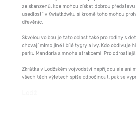
ze skanzenů, kde mohou získat dobrou představu o 
usedlost“ v Kwiatkówku si kromě toho mohou prohlé
dřevěnic.
Skvělou volbou je tato oblast také pro rodiny s d
chovají mimo jiné i bílé tygry a lvy. Kdo obdivuje 
parku Mandoria s mnoha atrakcemi. Pro odrostlejš
Zkrátka v Lodžském vojvodství nepřijdou ale ani 
všech těch výletech spíše odpočinout, pak se vypr
Lodž