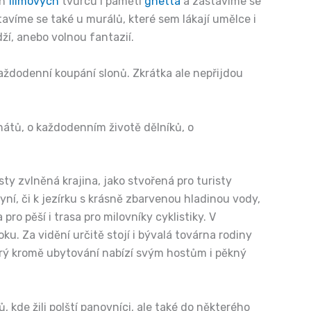
ch
filmových
tvůrců i paměti
ghetta
a zastavíme se
avíme se také u murálů, které sem lákají umělce i
ží, anebo volnou fantazií.
každodenní koupání slonů. Zkrátka ale nepřijdou
nátů, o každodenním životě dělníků, o
sty zvlněná krajina, jako stvořená pro turisty
yní, či k jezírku s krásně zbarvenou hladinou vody,
ro pěší i trasa pro milovníky cyklistiky. V
u. Za vidění určitě stojí i bývalá továrna rodiny
terý kromě ubytování nabízí svým hostům i pěkný
 kde žili polští panovníci, ale také do některého