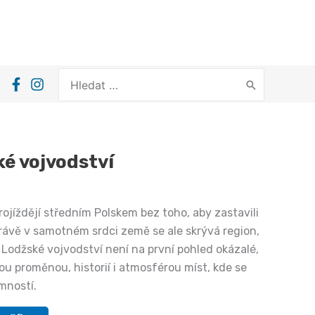
Search
for:
é vojvodství
rojíždějí středním Polskem bez toho, aby zastavili
Právě v samotném srdci země se ale skrývá region,
 Lodžské vojvodství není na první pohled okázalé,
ou proměnou, historií i atmosférou míst, kde se
omností.