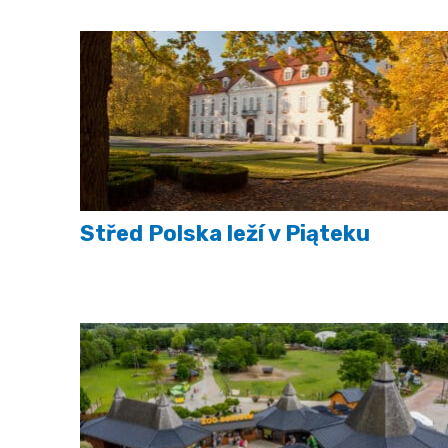
Střed Polska leží v Piąteku