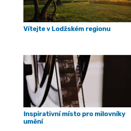
Vítejte v Lodžském regionu
Inspirativní místo pro milovníky
umění