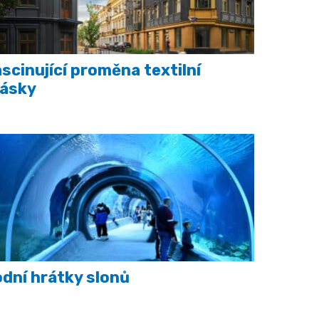
scinující proměna textilní
rásky
dní hrátky slonů