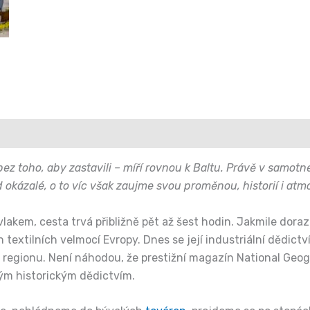
bez toho, aby zastavili – míří rovnou k Baltu. Právě v samot
 okázalé, o to víc však zaujme svou proměnou, historií i atmo
akem, cesta trvá přibližně pět až šest hodin. Jakmile doraz
extilních velmocí Evropy. Dnes se její industriální dědictví
 regionu. Není náhodou, že prestižní magazín National Geog
vým historickým dědictvím.