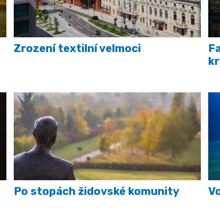
Zrození textilní velmoci
Fa
k
Po stopách židovské komunity
Vo