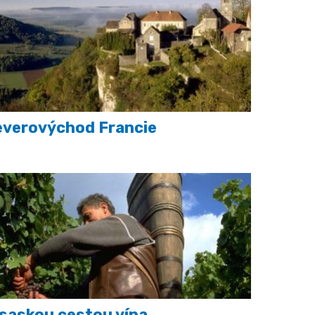
everovýchod Francie
saskou cestou vína