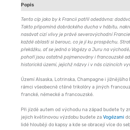
Popis
Další informace
Hodnocení (0)
Tento cíp jako by k Francii patřil odedávna: dodáv
Takto připomíná dobráckého ducha v hábitu, nakro
nasávat cizí vlivy je právě severovýchodní Franci
každé oblasti si berouc, co je jí ku prospěchu. Str
překážku, ať se jedná o Vogézy a Juru na východě,
pohoří jsou ostatně pojmenovány i francouzské ad
historická území, jejichž názvy i v nás cizincích 
Území Alsaska, Lotrinska, Champagne i jižnějšíh
rámci všeobecně ctěné trikolóry a jiných francouz
francké, německé a francouzské.
Při jízdě autem od východu na západ budete ty 
jejich květinovou výzdobu budete za
Vogézami
do
lidé hlouběji do kapsy a kde se obracejí více do s