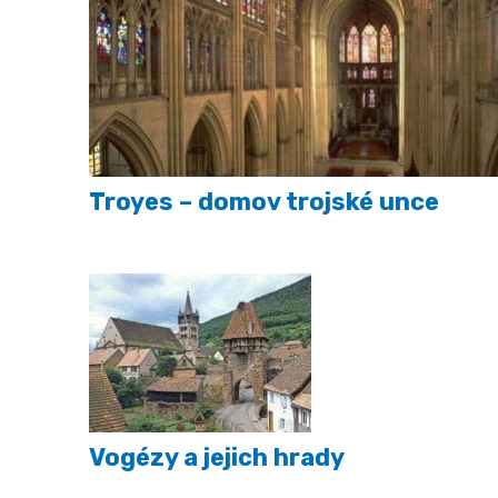
Troyes – domov trojské unce
Vogézy a jejich hrady