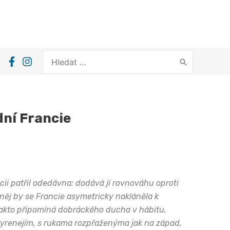
Search
for:
ní Francie
ncii patřil odedávna: dodává jí rovnováhu oproti
něj by se Francie asymetricky nakláněla k
akto připomíná dobráckého ducha v hábitu,
yrenejím, s rukama rozpřaženýma jak na západ,