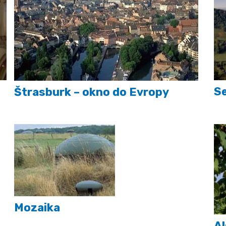
S
Štrasburk – okno do Evropy
Mozaika
Al