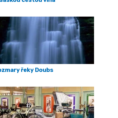
ozmary řeky Doubs