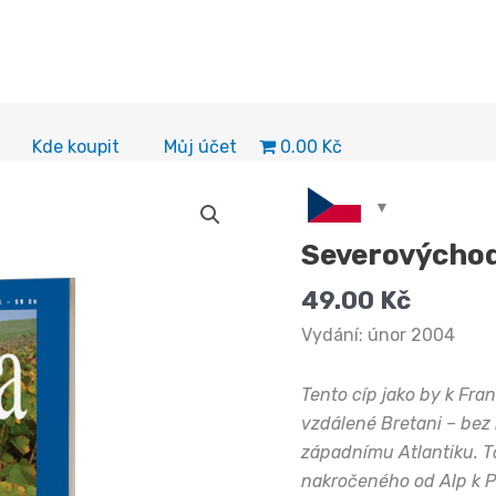
0.00 Kč
Kde koupit
Můj účet
Severovýchod
49.00
Kč
Vydání: únor 2004
Tento cíp jako by k Fra
vzdálené Bretani – bez 
západnímu Atlantiku. T
nakročeného od Alp k P