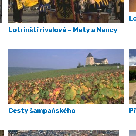
Lo
Lotrinští rivalové – Mety a Nancy
Cesty šampaňského
P