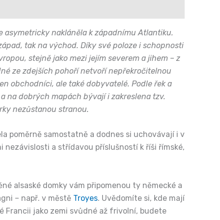
cie asymetricky nakláněla k západnímu Atlantiku.
ápad, tak na východ. Díky své poloze i schopnosti
ropou, stejně jako mezi jejím severem a jihem – z
ádné ze zdejších pohoří netvoří nepřekročitelnou
en obchodníci, ale také dobyvatelé. Podle řek a
a na dobrých mapách bývají i zakreslena tzv.
hárky nezůstanou stranou.
la poměrně samostatně a dodnes si uchovávají i v
závislosti a střídavou příslušností k říši římské,
zděné alsaské domky vám připomenou ty německé a
gni – např. v městě
Troyes
. Uvědomíte si, kde mají
é Francii jako zemi svůdné až frivolní, budete