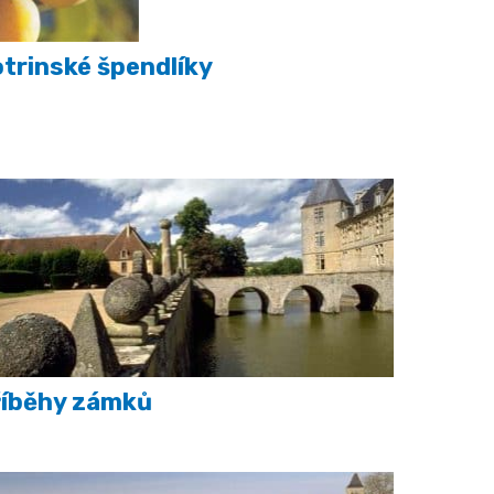
trinské špendlíky
říběhy zámků