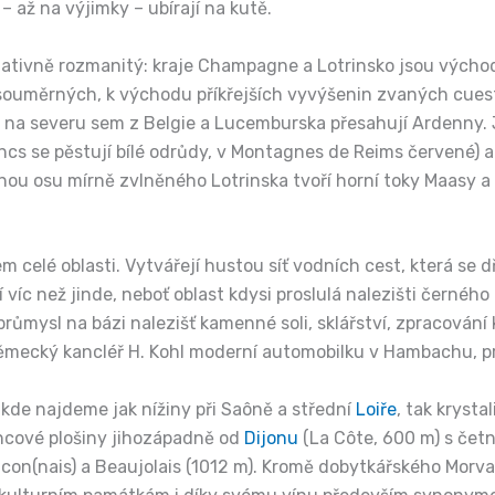
– až na výjimky – ubírají na kutě.
lativně rozmanitý: kraje Champagne a Lotrinsko jsou výcho
 nesouměrných, k východu příkřejších vyvýšenin zvaných cues
y, na severu sem z Belgie a Lucemburska přesahují Ardenny.
ncs se pěstují bílé odrůdy, v Montagnes de Reims červené) a 
ou osu mírně zvlněného Lotrinska tvoří horní toky Maasy a 
celé oblasti. Vytvářejí hustou síť vodních cest, která se dř
tí víc než jinde, neboť oblast kdysi proslulá nalezišti černéh
růmysl na bázi nalezišť kamenné soli, sklářství, zpracování 
německý kancléř H. Kohl moderní automobilku v Hambachu, p
, kde najdeme jak nížiny při Saôně a střední
Loiře
, tak krysta
encové plošiny jihozápadně od
Dijonu
(La Côte, 600 m) s čet
âcon(nais) a Beaujolais (1012 m). Kromě dobytkářského Morv