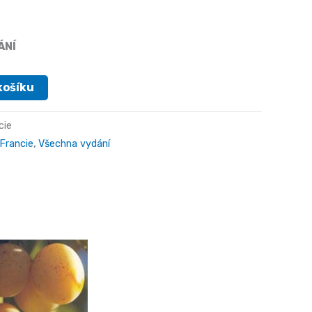
ÁNÍ
košíku
cie
Francie
,
Všechna vydání