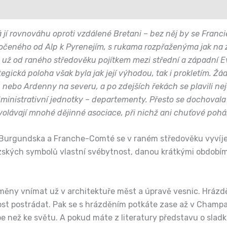
á jí rovnováhu oproti vzdálené Bretani – bez něj by se Fran
čeného od Alp k Pyrenejím, s rukama rozpřaženýma jak na z
e už od raného středověku pojítkem mezi střední a západní Ev
ategická poloha však byla jak její výhodou, tak i prokletím. Ž
 nebo Ardenny na severu, a po zdejších řekách se plavili nej
ministrativní jednotky – departementy. Přesto se dochovala 
vyvolávají mnohé dějinné asociace, při nichž ani chuťové po
o Burgundska a Franche-Comté se v raném středověku vyvíje
ských symbolů vlastní svébytnost, danou krátkými obdobími ne
změny vnímat už v architektuře měst a úpravě vesnic. Hrá
st postrádat. Pak se s hrázděním potkáte zase až v Champa
ebe než ke světu. A pokud máte z literatury představu o sladk