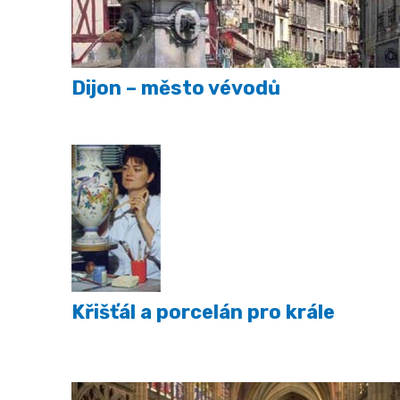
Dijon – město vévodů
Křišťál a porcelán pro krále