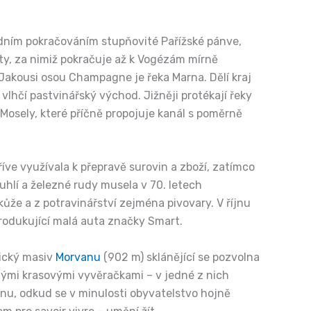
dním pokračováním stupňovité Pařížské pánve,
ty, za nimiž pokračuje až k Vogézám mírně
 Jakousi osou Champagne je řeka Marna. Dělí kraj
vlhčí pastvinářský východ. Jižněji protékají řeky
Mosely, které příčně propojuje kanál s poměrně
íve využívala k přepravě surovin a zboží, zatímco
o uhlí a železné rudy musela v 70. letech
kůže a z potravinářství zejména pivovary. V říjnu
rodukující malá auta značky Smart.
lický masiv
Morvanu
(902 m) sklánějící se pozvolna
nými krasovými vyvěračkami – v jedné z nich
anu, odkud se v minulosti obyvatelstvo hojně