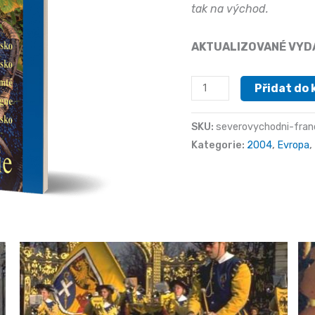
tak na východ.
AKTUALIZOVANÉ VYD
Severovýchodní
Přidat do 
Francie
množství
SKU:
severovychodni-fran
Kategorie:
2004
,
Evropa
,