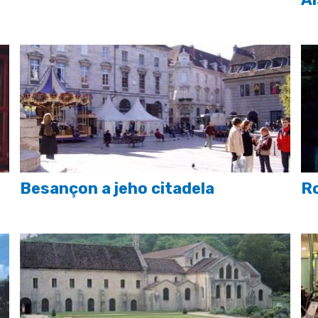
Besançon a jeho citadela
R