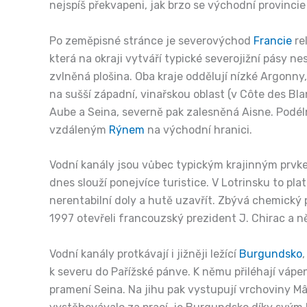
nejspíš překvapeni, jak brzo se východní provincie 
Po zeměpisné stránce je severovýchod
Francie
re
která na okraji vytváří typické severojižní pásy
zvlněná plošina. Oba kraje oddělují nízké Argonn
na sušší západní, vinařskou oblast (v Côte des Bla
Aube a Seina, severně pak zalesněná Aisne. Podéln
vzdáleným
Rýnem
na východní hranici.
Vodní kanály jsou vůbec typickým krajinným prvkem 
dnes slouží ponejvíce turistice. V Lotrinsku to pla
nerentabilní doly a hutě uzavřít. Zbývá chemický p
1997 otevřeli francouzský prezident J. Chirac a 
Vodní kanály protkávají i jižněji ležící
Burgundsko
k severu do Pařížské pánve. K němu přiléhají váp
pramení Seina. Na jihu pak vystupují vrchoviny M