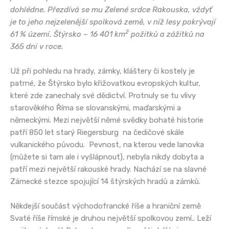
dohlédne. Přezdívá se mu Zelené srdce Rakouska, vždyť
je to jeho nejzelenější spolková země, v níž lesy pokrývají
2
61 % území. Štýrsko – 16 401 km
požitků a zážitků na
365 dní v roce.
Už při pohledu na hrady, zámky, kláštery či kostely je
patrné, že Štýrsko bylo křižovatkou evropských kultur,
které zde zanechaly své dědictví. Protnuly se tu vlivy
starověkého Říma se slovanskými, maďarskými a
německými. Mezi největší němé svědky bohaté historie
patří 850 let starý Riegersburg na čedičové skále
vulkanického původu. Pevnost, na kterou vede lanovka
(můžete si tam ale i vyšlápnout), nebyla nikdy dobyta a
patří mezi největší rakouské hrady. Nachází se na slavné
Zámecké stezce spojující 14 štýrských hradů a zámků.
Někdejší součást východofrancké říše a hraniční země
Svaté říše římské je druhou největší spolkovou zemí.. Leží