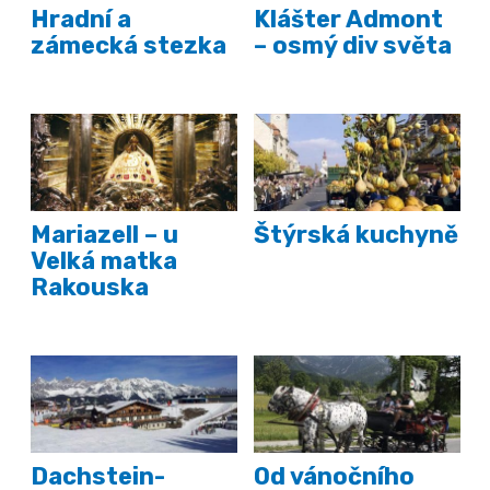
Hradní a
Klášter Admont
zámecká stezka
– osmý div světa
Mariazell – u
Štýrská kuchyně
Velká matka
Rakouska
Dachstein-
Od vánočního