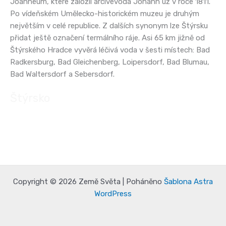
Joanneum, které založil arcivévoda Johann už v roce 1811.
Po vídeňském Umělecko-historickém muzeu je druhým
největším v celé republice. Z dalších synonym lze Štýrsku
přidat ještě označení termálního ráje. Asi 65 km jižně od
Štýrského Hradce vyvěrá léčivá voda v šesti místech: Bad
Radkersburg, Bad Gleichenberg, Loipersdorf, Bad Blumau,
Bad Waltersdorf a Sebersdorf.
Štýrsko
Copyright © 2026 Země Světa | Poháněno
Šablona Astra
WordPress