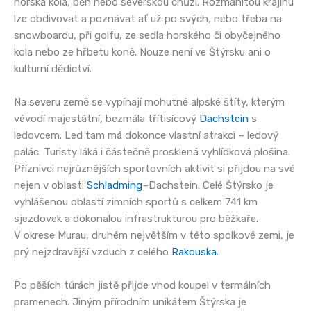
horská kola, běh nebo severskou chůzi. Rozmanitou krajinu
lze obdivovat a poznávat ať už po svých, nebo třeba na
snowboardu, při golfu, ze sedla horského či obyčejného
kola nebo ze hřbetu koně. Nouze není ve Štýrsku ani o
kulturní dědictví.
Na severu země se vypínají mohutné alpské štíty, kterým
vévodí majestátní, bezmála třítisícový
Dachstein
s
ledovcem. Led tam má dokonce vlastní atrakci – ledový
palác. Turisty láká i částečně prosklená vyhlídková plošina.
Příznivci nejrůznějších sportovních aktivit si přijdou na své
nejen v oblasti
Schladming
–Dachstein. Celé Štýrsko je
vyhlášenou oblastí zimních sportů s celkem 741 km
sjezdovek a dokonalou infrastrukturou pro běžkaře.
V okrese Murau, druhém největším v této spolkové zemi, je
prý nejzdravější vzduch z celého
Rakouska
.
Po pěších túrách jistě přijde vhod koupel v termálních
pramenech. Jiným přírodním unikátem Štýrska je