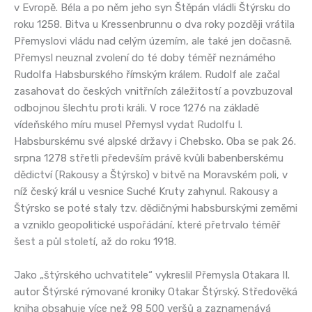
v Evropě. Béla a po něm jeho syn Štěpán vládli Štýrsku do
roku 1258. Bitva u Kressenbrunnu o dva roky později vrátila
Přemyslovi vládu nad celým územím, ale také jen dočasně.
Přemysl neuznal zvolení do té doby téměř neznámého
Rudolfa Habsburského římským králem. Rudolf ale začal
zasahovat do českých vnitřních záležitostí a povzbuzoval
odbojnou šlechtu proti králi. V roce 1276 na základě
vídeňského míru musel Přemysl vydat Rudolfu I.
Habsburskému své alpské državy i Chebsko. Oba se pak 26.
srpna 1278 střetli především právě kvůli babenberskému
dědictví (Rakousy a Štýrsko) v bitvě na Moravském poli, v
níž český král u vesnice Suché Kruty zahynul. Rakousy a
Štýrsko se poté staly tzv. dědičnými habsburskými zeměmi
a vzniklo geopolitické uspořádání, které přetrvalo téměř
šest a půl století, až do roku 1918.
Jako „štýrského uchvatitele“ vykreslil Přemysla Otakara II.
autor Štýrské rýmované kroniky Otakar Štýrský. Středověká
kniha obsahuje více než 98 500 veršů a zaznamenává