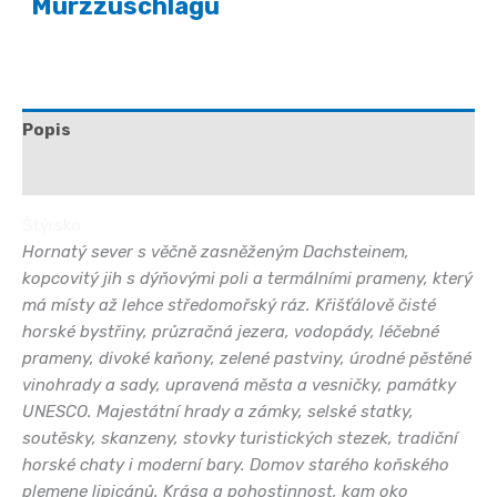
Mürzzuschlagu
Popis
Hodnocení (0)
Štýrsko
Hornatý sever s věčně zasněženým Dachsteinem,
kopcovitý jih s dýňovými poli a termálními prameny, který
má místy až lehce středomořský ráz. Křišťálově čisté
horské bystřiny, průzračná jezera, vodopády, léčebné
prameny, divoké kaňony, zelené pastviny, úrodné pěstěné
vinohrady a sady, upravená města a vesničky, památky
UNESCO. Majestátní hrady a zámky, selské statky,
soutěsky, skanzeny, stovky turistických stezek, tradiční
horské chaty i moderní bary. Domov starého koňského
plemene lipicánů. Krása a pohostinnost, kam oko