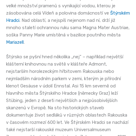
velké množství pramenů s vynikající vodou, kterou je
zásobována celá Vídeň a polovina domácností ve
Štýrském
Hradci
. Nad oblastí, a nejspíš nejenom nad ní, drží již
mnoho staletí ochrannou ruku sama Magna Mater Austriae,
soška Panny Marie umístěná v bazilice poutního města
Mariazell
.
Štýrsko se pyšní hned několika „nej“ – například největší
klášterní knihovnou na světě v klášteře Admont,
nejstarším horolezeckým hřbitovem Rakouska nebo
nejmladším národním parkem v zemi, kterým je přírodní
klenot Gesäuse v údolí Ennstal. Asi 15 km severně od
hlavního města Štýrského Hradce (německy Graz) leží
Stübing, jeden z deseti největších a nejpůsobivějších
skanzenů v Evropě. Na sto historických staveb
dokumentuje život sedláků v různých oblastech Rakouska
v časovém rozmezí 600 let. Ve Štýrském Hradci se nachází
také nejstarší rakouské muzeum Universalmuseum