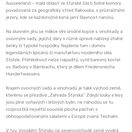
Ausseerland – malá oblast ve štýrské části Solné komory
považovaná za geografický střed Rakouska, s průzračnými
jezery, kde se každoročně koná jarní Slavnost narcisů.
Na slunném jihu se měkce vlní úrodné kopce s vinohrady a
ovocnými sady, jejichž dary v různé úpravě nabízejí útulné
šenky či typické hospůdky. Najdeme tam i domov
legendárních lipicánů či manufakturu moderního skla
Stölzle. Přehlédnout nelze nápaditý, sytě barevný kostel
sv. Barbory v Bärnbachu, který je dílem Friedensreicha
Hundertwassera.
Krajem ovocných sadů a vinohradů je také východ země,
kterému se přezdívá „Zahrada Štýrska“. Zdejší louky a lesy
jsou plné voňavých i léčivých bylin, ne náhodou se tu
rozprostírá největší souvislá plocha pastvin s
obhospodařovanými salašemi v Evropě zvaná Teichalm.
V tzv. Vysokém Štýrsku na severovýchodě země vyvěrá