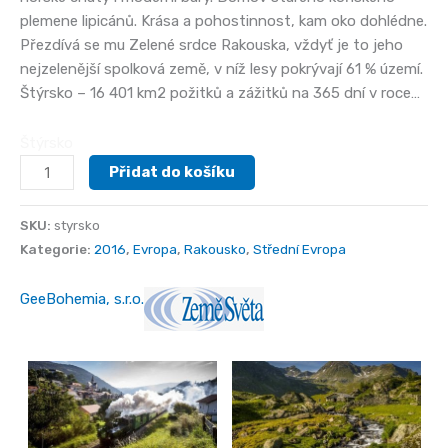
plemene lipicánů. Krása a pohostinnost, kam oko dohlédne.
Přezdívá se mu Zelené srdce Rakouska, vždyť je to jeho
nejzelenější spolková země, v níž lesy pokrývají 61 % území.
Štýrsko – 16 401 km2 požitků a zážitků na 365 dní v roce…
Štýrsko
Štýrsko
Přidat do košíku
množství
SKU:
styrsko
Kategorie:
2016
,
Evropa
,
Rakousko
,
Střední Evropa
GeeBohemia, s.r.o.