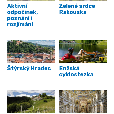
Aktivní
Zelené srdce
odpočinek,
Rakouska
poznání i
rozjímání
Štýrský Hradec
Enžská
cyklostezka