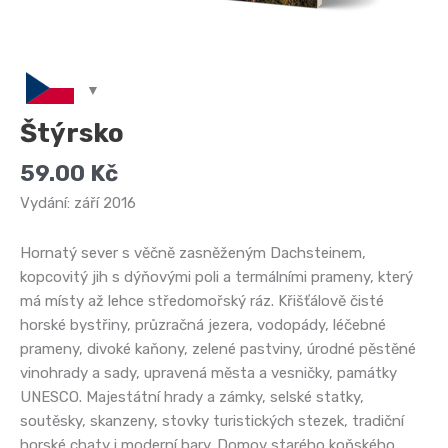
Štýrsko
59.00
Kč
Vydání: září 2016
Hornatý sever s věčně zasněženým Dachsteinem,
kopcovitý jih s dýňovými poli a termálními prameny, který
má místy až lehce středomořský ráz. Křišťálově čisté
horské bystřiny, průzračná jezera, vodopády, léčebné
prameny, divoké kaňony, zelené pastviny, úrodné pěstěné
vinohrady a sady, upravená města a vesničky, památky
UNESCO. Majestátní hrady a zámky, selské statky,
soutěsky, skanzeny, stovky turistických stezek, tradiční
horské chaty i moderní bary. Domov starého koňského