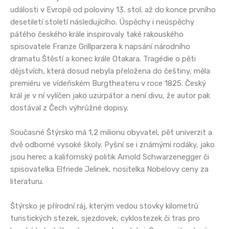
události v Evropě od poloviny 13. stol. až do konce prvního
desetiletí století následujícího. Úspěchy i neúspěchy
pátého českého krále inspirovaly také rakouského
spisovatele Franze Grillparzera k napsání národního
dramatu Štěstí a konec krále Otakara. Tragédie o pěti
dějstvích, která dosud nebyla přeložena do češtiny, měla
premiéru ve vídeňském Burgtheateru v roce 1825. Český
král je v ní vylíčen jako uzurpátor a není divu, že autor pak
dostával z Čech výhrůžné dopisy.
Současné Štýrsko má 1,2 milionu obyvatel, pět univerzit a
dvě odborné vysoké školy. Pyšní se i známými rodáky, jako
jsou herec a kalifornský politik Arnold Schwarzenegger či
spisovatelka Elfriede Jelinek, nositelka Nobelovy ceny za
literaturu.
Štýrsko je přírodní ráj, kterým vedou stovky kilometrů
turistických stezek, sjezdovek, cyklostezek či tras pro