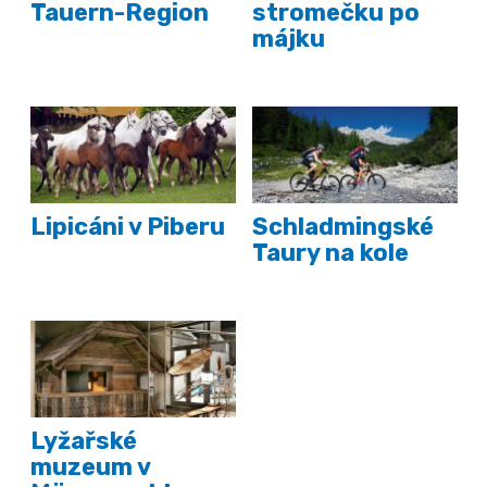
Tauern-Region
stromečku po
májku
Lipicáni v Piberu
Schladmingské
Taury na kole
Lyžařské
muzeum v