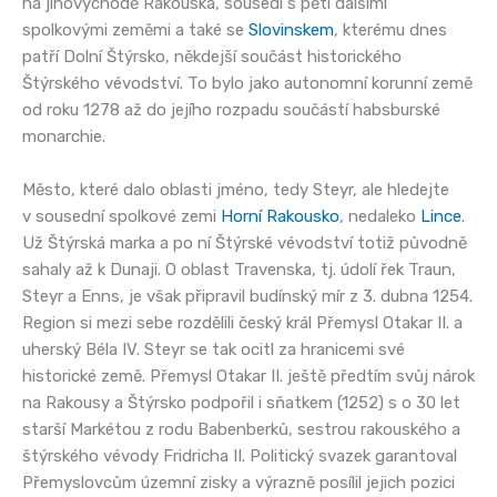
na jihovýchodě Rakouska, sousedí s pěti dalšími
spolkovými zeměmi a také se
Slovinskem
, kterému dnes
patří Dolní Štýrsko, někdejší součást historického
Štýrského vévodství. To bylo jako autonomní korunní země
od roku 1278 až do jejího rozpadu součástí habsburské
monarchie.
Město, které dalo oblasti jméno, tedy Steyr, ale hledejte
v sousední spolkové zemi
Horní Rakousko
, nedaleko
Lince
.
Už Štýrská marka a po ní Štýrské vévodství totiž původně
sahaly až k Dunaji. O oblast Travenska, tj. údolí řek Traun,
Steyr a Enns, je však připravil budínský mír z 3. dubna 1254.
Region si mezi sebe rozdělili český král Přemysl Otakar II. a
uherský Béla IV. Steyr se tak ocitl za hranicemi své
historické země. Přemysl Otakar II. ještě předtím svůj nárok
na Rakousy a Štýrsko podpořil i sňatkem (1252) s o 30 let
starší Markétou z rodu Babenberků, sestrou rakouského a
štýrského vévody Fridricha II. Politický svazek garantoval
Přemyslovcům územní zisky a výrazně posílil jejich pozici