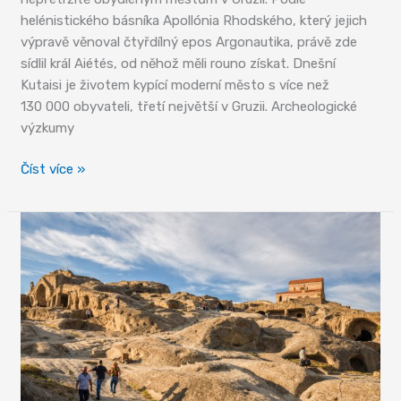
helénistického básníka Apollónia Rhodského, který jejich
výpravě věnoval čtyřdílný epos Argonautika, právě zde
sídlil král Aiétés, od něhož měli rouno získat. Dnešní
Kutaisi je životem kypící moderní město s více než
130 000 obyvateli, třetí největší v Gruzii. Archeologické
výzkumy
Kutaisi,
Číst více »
Gelati
a
dinosauři