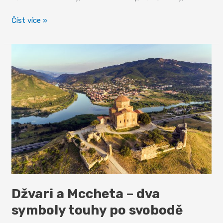
Hluboká
Číst více »
zátoka
v
Černém
moři
–
Batumi
Džvari a Mccheta – dva
symboly touhy po svobodě