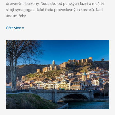
dřevěnými balkony. Nedaleko od perských lázní a mešity
stojí synagoga a také řada pravoslavných kostelů. Nad
údolím řeky
Starobylé
Číst více »
Tbilisi
v
novém
hávu