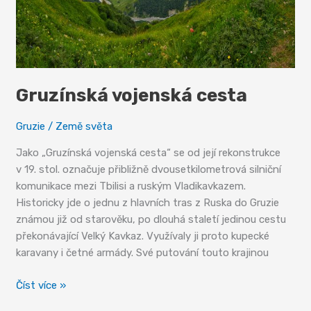
svobodě
Gruzínská vojenská cesta
Gruzie
/
Země světa
Jako „Gruzínská vojenská cesta“ se od její rekonstrukce
v 19. stol. označuje přibližně dvousetkilometrová silniční
komunikace mezi Tbilisi a ruským Vladikavkazem.
Historicky jde o jednu z hlavních tras z Ruska do Gruzie
známou již od starověku, po dlouhá staletí jedinou cestu
překonávající Velký Kavkaz. Využívaly ji proto kupecké
karavany i četné armády. Své putování touto krajinou
Gruzínská
Číst více »
vojenská