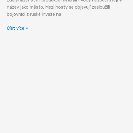
zdejší lázeňství i produkce minerální vody nesoucí stejný
název jako město. Mezi hosty se objevují zasloužilí
bojovníci z ruské invaze na
Bordžomi
Číst více »
–
Lázeňské
město
se
slavnou
minerálkou