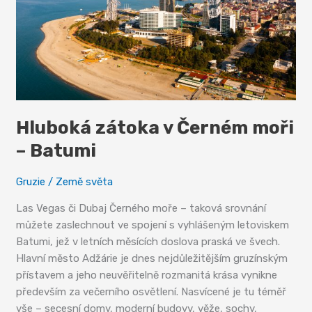
Hluboká zátoka v Černém moři
– Batumi
Gruzie
/
Země světa
Las Vegas či Dubaj Černého moře – taková srovnání
můžete zaslechnout ve spojení s vyhlášeným letoviskem
Batumi, jež v letních měsících doslova praská ve švech.
Hlavní město Adžárie je dnes nejdůležitějším gruzínským
přístavem a jeho neuvěřitelně rozmanitá krása vynikne
především za večerního osvětlení. Nasvícené je tu téměř
vše – secesní domy, moderní budovy, věže, sochy,