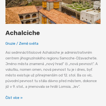
Achalciche
Gruzie
/
Země světa
Asi sedmnáctitisícové Achalciche je administrativním
centrem jihogruzínského regionu Samcche-Džavachetie.
Jméno města znamená „nový hrad“ či „nová pevnost“. A
vskutku, nomen omen, nová pevnost tu je i dnes, byť
město existuje už přinejmenším od 12. stol. Ba co víc,
původní pevnost tu stála dávno před městem, dokonce
již v 9. stol., a jmenovala se hrdě Lomsia, „lev“.
Achalciche
Číst více »