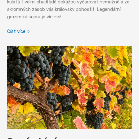
kulatá. I velmi chudí lidé dokážou vyčarovat nemožné a ze
skromných zásob vás královsky pohostit. Legendární
gruzínská supra je víc než
Gruzínská
Číst více »
kuchyně