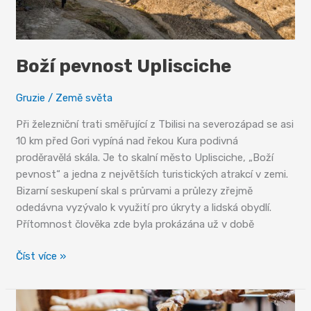
Boží pevnost Uplisciche
Gruzie
/
Země světa
Při železniční trati směřující z Tbilisi na severozápad se asi
10 km před Gori vypíná nad řekou Kura podivná
proděravělá skála. Je to skalní město Uplisciche, „Boží
pevnost“ a jedna z největších turistických atrakcí v zemi.
Bizarní seskupení skal s průrvami a průlezy zřejmě
odedávna vyzývalo k využití pro úkryty a lidská obydlí.
Přítomnost člověka zde byla prokázána už v době
Boží
Číst více »
pevnost
Uplisciche