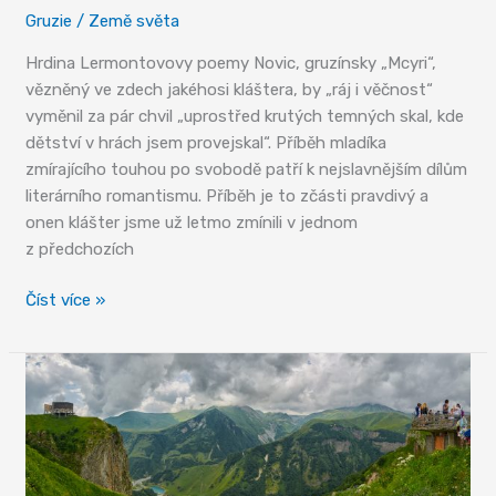
Gruzie
/
Země světa
Hrdina Lermontovovy poemy Novic, gruzínsky „Mcyri“,
vězněný ve zdech jakéhosi kláštera, by „ráj i věčnost“
vyměnil za pár chvil „uprostřed krutých temných skal, kde
dětství v hrách jsem provejskal“. Příběh mladíka
zmírajícího touhou po svobodě patří k nejslavnějším dílům
literárního romantismu. Příběh je to zčásti pravdivý a
onen klášter jsme už letmo zmínili v jednom
z předchozích
Džvari
Číst více »
a
Mccheta
–
dva
symboly
touhy
po