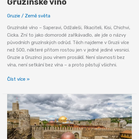
Gruzínské víno
Gruzie
/
Země světa
Gruzínské víno – Saperavi, Odžaleši, Rkaciteli, Kisi, Chichvi,
Cicka. Zní to jako domorodé zaříkávadlo, ale jde o názvy
původních gruzínských odrůd. Těch najdeme v Gruzii více
než 500, některé přitom rostou jen v jedné jediné vesnici.
Gruzie a Gruzínci jsou vínem prosáklí. Není slavnosti bez
vína, není setkání bez vína – a proto pěstují všichni.
Gruzínské
Číst více »
víno