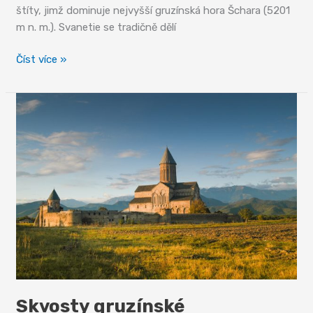
štíty, jimž dominuje nejvyšší gruzínská hora Šchara (5201
m n. m.). Svanetie se tradičně dělí
Svanetie
Číst více »
–
kraj,
kde
se
zastavil
čas
Skvosty gruzínské