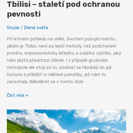
Tbilisi – staletí pod ochranou
pevnosti
Gruzie
/
Země světa
Při letmém pohledu na velké, životem pulzující město,
jakým je Tbilisi, není asi lepší metody, než podchycení
prvního, impresionisticky lehkého a svěžího zážitku, jaký
nám skýtá předchozí článek. I v případě gruzínské
metropole ale stojí za to, podívat se hlouběji do její
historie a přiblížit si některé památky, jež nám tu
zanechala. Několikrát se v tomto čísle
Tbilisi
Číst více »
–
staletí
pod
ochranou
pevnosti