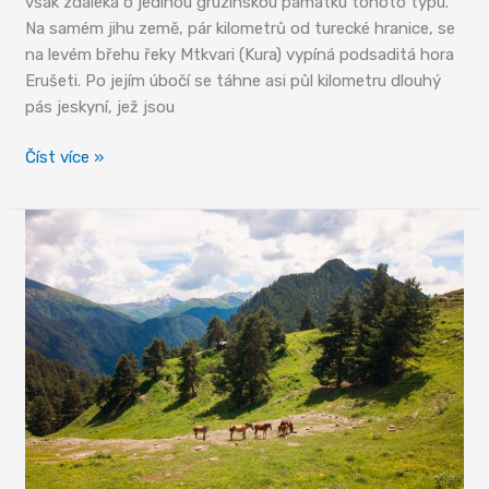
však zdaleka o jedinou gruzínskou památku tohoto typu.
Na samém jihu země, pár kilometrů od turecké hranice, se
na levém břehu řeky Mtkvari (Kura) vypíná podsaditá hora
Erušeti. Po jejím úbočí se táhne asi půl kilometru dlouhý
pás jeskyní, jež jsou
Jeskynní
Číst více »
klášter
Vardzia