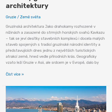
architektury
Gruzie
/
Země světa
Gruzínská architektura Jako drahokamy rozhozené v
nížinách a zasazené do strmých horských svahů Kavkazu
– tak se jeví desítky stavebních komplexů i docela malých
staveb spojených s tradicí gruzínské národní identity a
představujících dnes jednu z největších turistických
atrakcí země, hned vedle přírodních krás. Geograficky
vzato leží Gruzie v Asii, ale srdcem je v Evropě, dalo by
Skvosty
Číst více »
gruzínské
architektury