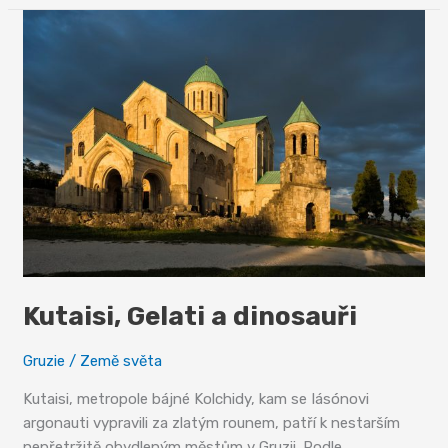
cesta
Kutaisi, Gelati a dinosauři
Gruzie
/
Země světa
Kutaisi, metropole bájné Kolchidy, kam se Iásónovi
argonauti vypravili za zlatým rounem, patří k nestarším
nepřetržitě obydleným městům v Gruzii. Podle