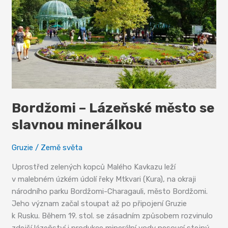
Bordžomi – Lázeňské město se
slavnou minerálkou
Gruzie
/
Země světa
Uprostřed zelených kopců Malého Kavkazu leží
v malebném úzkém údolí řeky Mtkvari (Kura), na okraji
národního parku Bordžomi-Charagauli, město Bordžomi.
Jeho význam začal stoupat až po připojení Gruzie
k Rusku. Během 19. stol. se zásadním způsobem rozvinulo