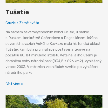
Tušetie
Gruzie
/
Země světa
Na samém severovýchodním konci Gruzie, u hranic
s Ruskem, konkrétně Čečenskem a Dagestánem, leží na
severních svazích Velkého Kavkazu malá historická oblast
Tušetie, kam byla první silnice postavena teprve na
počátku 80. let minulého století. Většina jejího území je
chráněna coby národní park (834,5 z 896 km2), vyhlášený
v roce 2003. V místních vesničkách vzniklo po vyhlášení
národního parku
Tušetie
Číst více »