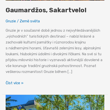
Gaumardžos, Sakartvelo!
Gruzie
/
Země světa
Gruzie je v současné době jednou z nejvyhledávanějších
„východních“ turistických destinací – nabízí krásné a
zachovalé kulturní památky i různorodou krajinu
s nádhernými horami, šťavnatě zelenými lesy, alpinskými
loukami, hlubokými údolími i divokými říčkami. Na své si tu
přijdou milovníci historie i vyznavači aktivnější dovolené a
vše korunuje tradiční gruzínská pohostinnost. Poznat
veškerou rozmanitost Gruzie během […]
Gaumardžos,
Číst více »
Sakartvelo!