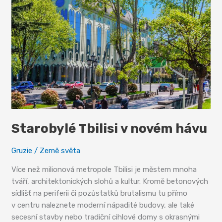
Starobylé Tbilisi v novém hávu
Gruzie
/
Země světa
Více než milionová metropole Tbilisi je městem mnoha
tváří, architektonických slohů a kultur. Kromě betonových
sídlišť na periferii či pozůstatků brutalismu tu přímo
v centru naleznete moderní nápadité budovy, ale také
secesní stavby nebo tradiční cihlové domy s okrasnými