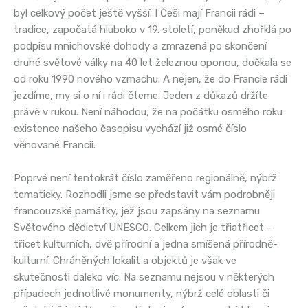
byl celkový počet ještě vyšší. I Češi mají Francii rádi –
tradice, započatá hluboko v 19. století, poněkud zhořklá po
podpisu mnichovské dohody a zmrazená po skončení
druhé světové války na 40 let železnou oponou, dočkala se
od roku 1990 nového vzmachu. A nejen, že do Francie rádi
jezdíme, my si o ní i rádi čteme. Jeden z důkazů držíte
právě v rukou. Není náhodou, že na počátku osmého roku
existence našeho časopisu vychází již osmé číslo
věnované Francii.
Poprvé není tentokrát číslo zaměřeno regionálně, nýbrž
tematicky. Rozhodli jsme se představit vám podrobněji
francouzské památky, jež jsou zapsány na seznamu
Světového dědictví UNESCO. Celkem jich je třiatřicet –
třicet kulturních, dvě přírodní a jedna smíšená přírodně-
kulturní. Chráněných lokalit a objektů je však ve
skutečnosti daleko víc. Na seznamu nejsou v některých
případech jednotlivé monumenty, nýbrž celé oblasti či