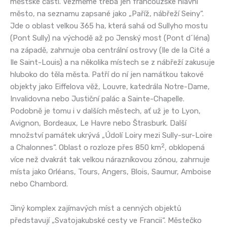
městské části. Vezměme třeba jen francouzské hlavní
město, na seznamu zapsané jako „Paříž, nábřeží Seiny“.
Jde o oblast velkou 365 ha, která sahá od Sullyho mostu
(Pont Sully) na východě až po Jenský most (Pont d´Iéna)
na západě, zahrnuje oba centrální ostrovy (Ile de la Cité a
Ile Saint-Louis) a na několika místech se z nábřeží zakusuje
hluboko do těla města. Patří do ní jen namátkou takové
objekty jako Eiffelova věž, Louvre, katedrála Notre-Dame,
Invalidovna nebo Justiční palác a Sainte-Chapelle.
Podobně je tomu i v dalších městech, ať už je to Lyon,
Avignon, Bordeaux, Le Havre nebo Štrasburk. Další
množství památek ukrývá „Údolí Loiry mezi Sully-sur-Loire
2
a Chalonnes“. Oblast o rozloze přes 850 km
, obklopená
více než dvakrát tak velkou nárazníkovou zónou, zahrnuje
místa jako Orléans, Tours, Angers, Blois, Saumur, Amboise
nebo Chambord.
Jiný komplex zajímavých míst a cenných objektů
představují „Svatojakubské cesty ve Francii“. Městečko