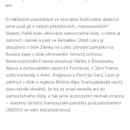
km.
O některých památkách ze seznamu Světového dědictví
jsme psali již v našich předchozích „francouzských“
číslech. Paříži bylo věnováno samostatné číslo, v němž je
zahrnut i zámek a park ve Versailles. Údolí Loiry je
obsaženo v čísle Zámky na Loiře, přírodní památky na
Korsice zase v čísle věnovaném tomuto ostrovu.
Severovýchodní Francie obsahuje články o Štrasburku,
Nancy a cisterciáckém opatství Fontenay, v Jižní Francii
vyšly materiály o Arles, Avignonu a Pont du Gard, Lyon je
zahrnut v čísle o regionu Rhôna-Alpy. Svatojakubské cesty
jsou natolik obsáhlé, že by se snad nevešly ani do
samostatného čísla, a tak jsme je prozatím nechali stranou
– všechny ostatní francouzské památky pod patronátem
UNESCO se vám teď představují.