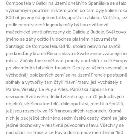
Compostela v Galicii na území dnešního Španělska se stalo
významným poutním místem poté, co tam byly kolem roku
800 objeveny údajné ostatky apoštola Jakuba Většího, jež
podle nepotvrzené legendy měly být po světcově
mučednické smrti převezeny do Galicie z Judeje. Světcovo
jméno se záhy ocitlo i v dodnes platném názvu města
Santiago de Compostela. Od 10. století nebylo na světě
pro křesťany kromě Říma a vlastní Svaté země vzácnějšího
místa. Začaly tam směřovat proudy poutníků z celé Evropy
po víceméně stabilních trasách. Cesty ze všech severněji a
východněji položených zemí se na území Francie postupně
sbíhaly a vytvořily tam čtyři hlavní trasy, jež vycházely z
Paříže, Vézelay, Le Puy a Arles. Památka zapsaná na
seznamu Světového dědictví zahrnuje na 70 jednotlivých
objektů, většinou kostelů, dále opatství, mostů a špitálů,
jež jsou rozesety ve 13 francouzských regionech. Kromě
nich je pak ještě chráněno sedm úseků cesty, které se jako
jediné dochovaly v relativně původním stavu. Všechny se
nacházejí na trase z Le Puy a dohromady měří téměř 160