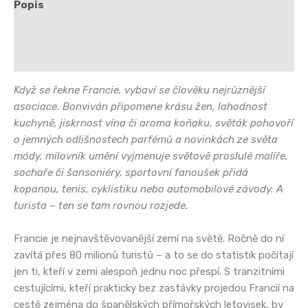
Popis
Další informace
Hodnocení (0)
Když se řekne Francie, vybaví se člověku nejrůznější
asociace. Bonviván připomene krásu žen, lahodnost
kuchyně, jiskrnost vína či aroma koňaku, světák pohovoří
o jemných odlišnostech parfémů a novinkách ze světa
módy, milovník umění vyjmenuje světově proslulé malíře,
sochaře či šansoniéry, sportovní fanoušek přidá
kopanou, tenis, cyklistiku nebo automobilové závody. A
turista – ten se tam rovnou rozjede.
Francie je nejnavštěvovanější zemí na světě. Ročně do ní
zavítá přes 80 milionů turistů – a to se do statistik počítají
jen ti, kteří v zemi alespoň jednu noc přespí. S tranzitními
cestujícími, kteří prakticky bez zastávky projedou Francií na
cestě zejména do španělských přímořských letovisek, by