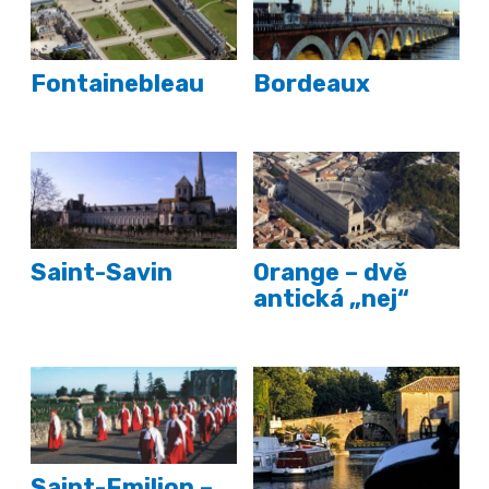
Fontainebleau
Bordeaux
Saint-Savin
Orange – dvě
antická „nej“
Saint-Emilion –