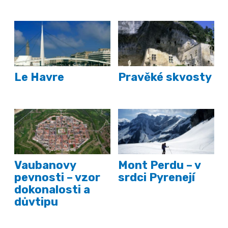
Le Havre
Pravěké skvosty
Vaubanovy
Mont Perdu – v
pevnosti – vzor
srdci Pyrenejí
dokonalosti a
důvtipu