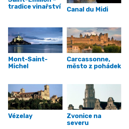
tradice vinařství
Canal du Midi
Mont-Saint-
Carcassonne,
Michel
město z pohádek
Vézelay
Zvonice na
severu