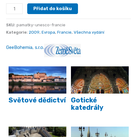
Francie
Přidat do košíku
-
památky
SKU:
pamatky-unesco-francie
UNESCO
Kategorie:
2009
,
Evropa
,
Francie
,
Všechna vydání
množství
GeeBohemia, s.r.o.
Světové dědictví
Gotické
katedrály