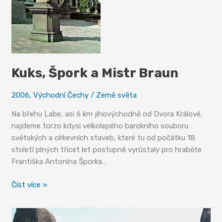
Kuks, Špork a Mistr Braun
2006
,
Východní Čechy
/
Země světa
Na břehu Labe, asi 6 km jihovýchodně od Dvora Králové,
najdeme torzo kdysi velkolepého barokního souboru
světských a církevních staveb, které tu od počátku 18.
století plných třicet let postupně vyrůstaly pro hraběte
Františka Antonína Šporka…
Kuks,
Číst více »
Špork
a
Mistr