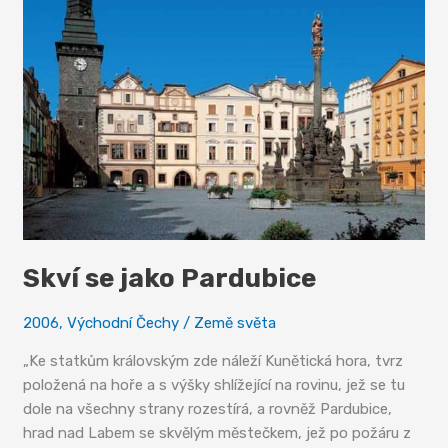
Skví se jako Pardubice
2006
,
Východní Čechy
/
Země světa
„Ke statkům královským zde náleží Kunětická hora, tvrz
položená na hoře a s výšky shlížející na rovinu, jež se tu
dole na všechny strany rozestírá, a rovněž Pardubice,
hrad nad Labem se skvělým městečkem, jež po požáru z