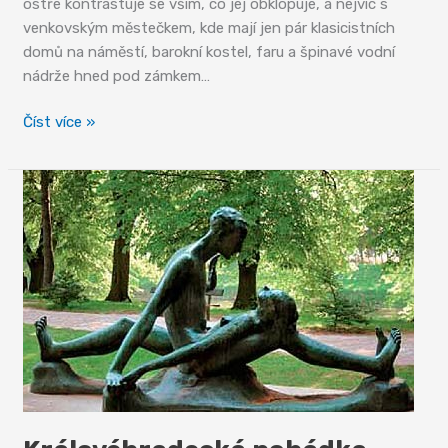
ostře kontrastuje se vším, co jej obklopuje, a nejvíc s
venkovským městečkem, kde mají jen pár klasicistních
domů na náměstí, barokní kostel, faru a špinavé vodní
nádrže hned pod zámkem…
Nové
Číst více »
Hrady
–
rokokové
překvapení