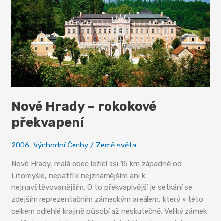
Nové Hrady – rokokové
překvapení
2006
,
Východní Čechy
/
Země světa
Nové Hrady, malá obec ležící asi 15 km západně od
Litomyšle, nepatří k nejznámějším ani k
nejnavštěvovanějším. O to překvapivější je setkání se
zdejším reprezentačním zámeckým areálem, který v této
celkem odlehlé krajině působí až neskutečně. Veliký zámek