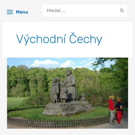
Search
Menu
for:
Východní Čechy