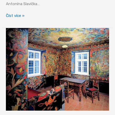
Antonína Slavíčka…
Inspirativní
Číst více »
Orlické
hory