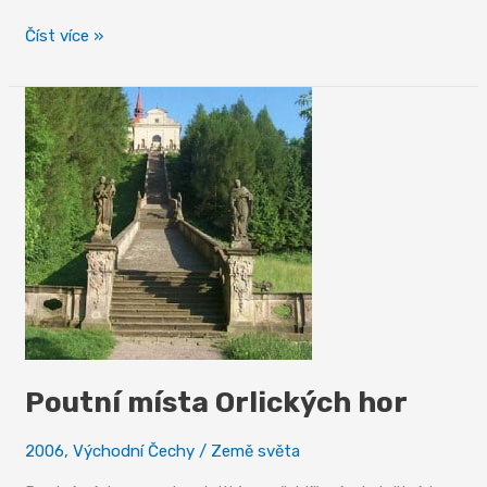
Afrika
Číst více »
v
Čechách
Poutní místa Orlických hor
2006
,
Východní Čechy
/
Země světa