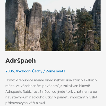
Braun
Adršpach
2006
,
Východní Čechy
/
Země světa
I když v republice máme hned několik unikátních skalních
měst, ve všeobecném povědomí je zakotven hlavně
Adršpach. Nabízí totiž něco, co jinde tolik znát není a co
návštěvníkům nadlouho utkví v paměti: impozantní vzlet
pískovcových věží a skal…