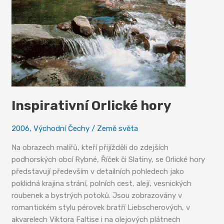
Inspirativní Orlické hory
2006
,
Východní Čechy
/
Země světa
Na obrazech malířů, kteří přijížděli do zdejších
podhorských obcí Rybné, Říček či Slatiny, se Orlické hory
představují především v detailních pohledech jako
poklidná krajina strání, polních cest, alejí, vesnických
roubenek a bystrých potoků. Jsou zobrazovány v
romantickém stylu pérovek bratří Liebscherových, v
akvarelech Viktora Faltise i na olejových plátnech