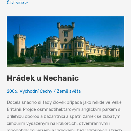
Betonoví
Číst více »
strážci
hranice
Hrádek u Nechanic
2006
,
Východní Čechy
/
Země světa
Docela snadno si tady člověk připadá jako někde ve Velké
Británii. Projde osmnáctihektarovým anglickým parkem s
přilehlou oborou a bažantnicí a spatří zámek se zubatým
cimbuřím vysazeným na krakorcích, čtverhrannými i
mnohobokými věžemi a věžičkami, bez viditelných střech.