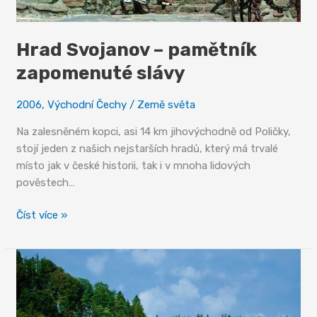
Hrad Svojanov – pamětník
zapomenuté slávy
2006
,
Východní Čechy
/
Země světa
Na zalesněném kopci, asi 14 km jihovýchodně od Poličky,
stojí jeden z našich nejstarších hradů, který má trvalé
místo jak v české historii, tak i v mnoha lidových
pověstech…
Hrad
Číst více »
Svojanov
–
pamětník
zapomenuté
slávy