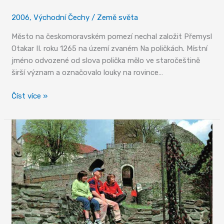
2006
,
Východní Čechy
/
Země světa
Město na českomoravském pomezí nechal založit Přemysl
Otakar II. roku 1265 na území zvaném Na poličkách. Místní
jméno odvozené od slova polička mělo ve staročeštině
širší význam a označovalo louky na rovince…
Polička
Číst více »