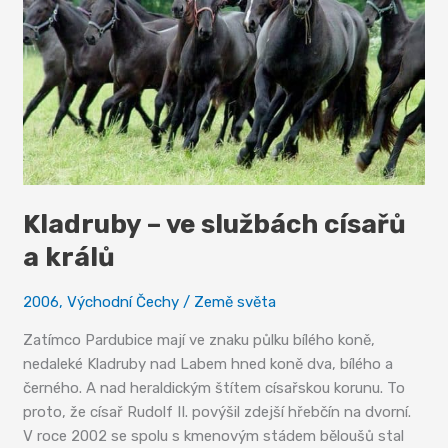
Kladruby – ve službách císařů
a králů
2006
,
Východní Čechy
/
Země světa
Zatímco Pardubice mají ve znaku půlku bílého koně,
nedaleké Kladruby nad Labem hned koně dva, bílého a
černého. A nad heraldickým štítem císařskou korunu. To
proto, že císař Rudolf II. povýšil zdejší hřebčín na dvorní.
V roce 2002 se spolu s kmenovým stádem běloušů stal