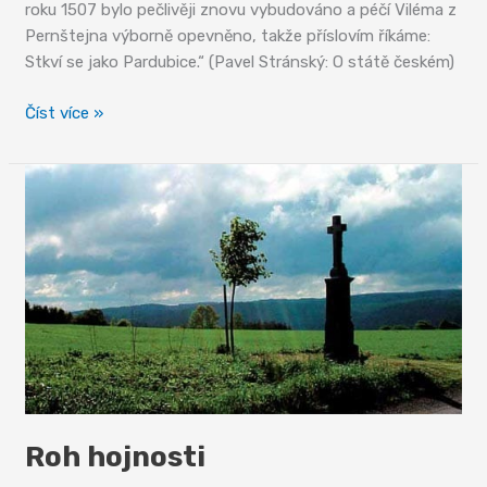
roku 1507 bylo pečlivěji znovu vybudováno a péčí Viléma z
Pernštejna výborně opevněno, takže příslovím říkáme:
Stkví se jako Pardubice.“ (Pavel Stránský: O státě českém)
Skví
Číst více »
se
jako
Pardubice
Roh hojnosti