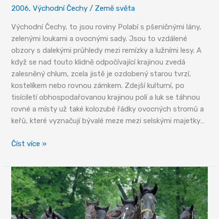
2006
,
Východní Čechy
/
Země světa
Východní Čechy, to jsou roviny Polabí s pšeničnými lány,
zelenými loukami a ovocnými sady. Jsou to vzdálené
obzory s dalekými průhledy mezi remízky a lužními lesy. A
když se nad touto klidně odpočívající krajinou zvedá
zalesněný chlum, zcela jistě je ozdobený starou tvrzí,
kostelíkem nebo rovnou zámkem. Zdejší kulturní, po
tisíciletí obhospodařovanou krajinou polí a luk se táhnou
rovné a místy už také kolozubé řádky ovocných stromů a
keřů, které vyznačují bývalé meze mezi selskými majetky…
Roh
Číst více »
hojnosti