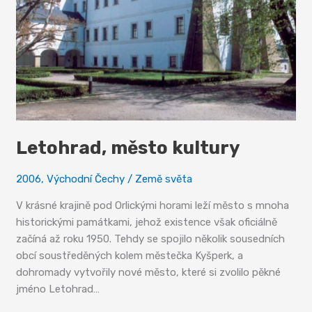
Letohrad, město kultury
2006
,
Východní Čechy
/
Země světa
V krásné krajině pod Orlickými horami leží město s mnoha
historickými památkami, jehož existence však oficiálně
začíná až roku 1950. Tehdy se spojilo několik sousedních
obcí soustředěných kolem městečka Kyšperk, a
dohromady vytvořily nové město, které si zvolilo pěkné
jméno Letohrad…