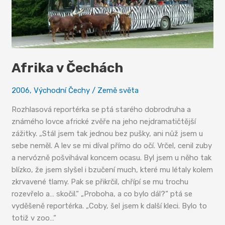
Afrika v Čechách
2006
,
Východní Čechy
/
Země světa
Rozhlasová reportérka se ptá starého dobrodruha a
známého lovce africké zvěře na jeho nejdramatičtější
zážitky. „Stál jsem tak jednou bez pušky, ani nůž jsem u
sebe neměl. A lev se mi díval přímo do očí. Vrčel, cenil zuby
a nervózně pošvihával koncem ocasu. Byl jsem u něho tak
blízko, že jsem slyšel i bzučení much, které mu létaly kolem
zkrvavené tlamy. Pak se přikrčil, chřípí se mu trochu
rozevřelo a… skočil.“ „Proboha, a co bylo dál?“ ptá se
vyděšeně reportérka. „Coby, šel jsem k další kleci. Bylo to
totiž v zoo…“