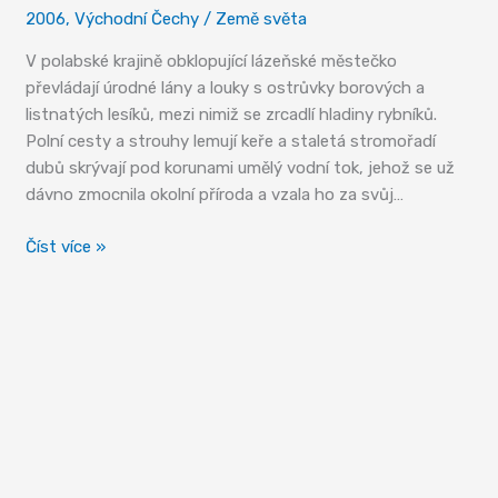
2006
,
Východní Čechy
/
Země světa
V polabské krajině obklopující lázeňské městečko
převládají úrodné lány a louky s ostrůvky borových a
listnatých lesíků, mezi nimiž se zrcadlí hladiny rybníků.
Polní cesty a strouhy lemují keře a staletá stromořadí
dubů skrývají pod korunami umělý vodní tok, jehož se už
dávno zmocnila okolní příroda a vzala ho za svůj…
Lázně
Číst více »
Bohdaneč