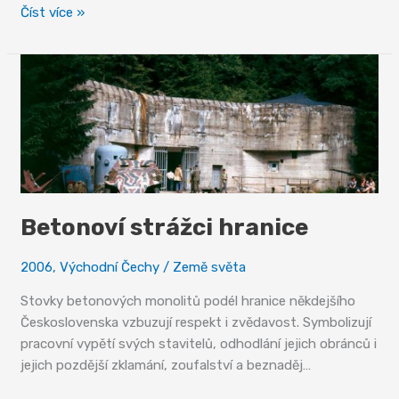
Letohrad,
Číst více »
město
kultury
Betonoví strážci hranice
2006
,
Východní Čechy
/
Země světa
Stovky betonových monolitů podél hranice někdejšího
Československa vzbuzují respekt i zvědavost. Symbolizují
pracovní vypětí svých stavitelů, odhodlání jejich obránců i
jejich pozdější zklamání, zoufalství a beznaděj…