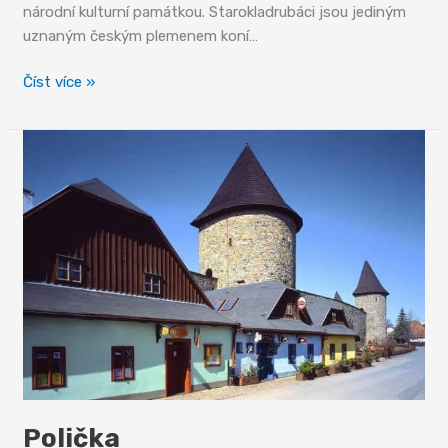
národní kulturní památkou. Starokladrubáci jsou jediným
uznaným českým plemenem koní…
Kladruby
Číst více »
–
ve
službách
císařů
a
králů
Polička