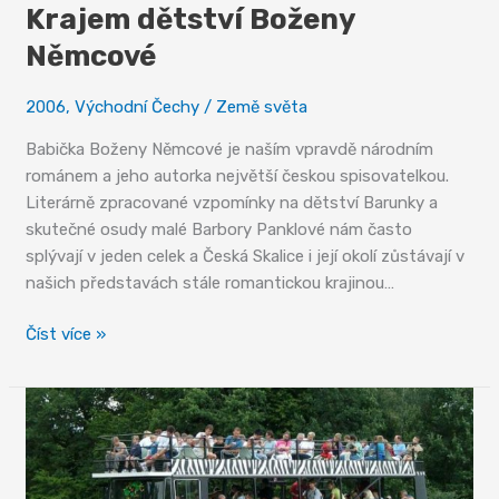
Krajem dětství Boženy
Němcové
2006
,
Východní Čechy
/
Země světa
Babička Boženy Němcové je naším vpravdě národním
románem a jeho autorka největší českou spisovatelkou.
Literárně zpracované vzpomínky na dětství Barunky a
skutečné osudy malé Barbory Panklové nám často
splývají v jeden celek a Česká Skalice i její okolí zůstávají v
našich představách stále romantickou krajinou…
Krajem
Číst více »
dětství
Boženy
Němcové