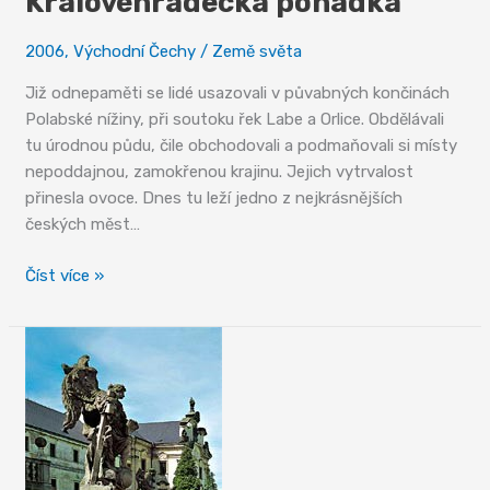
Královéhradecká pohádka
2006
,
Východní Čechy
/
Země světa
Již odnepaměti se lidé usazovali v půvabných končinách
Polabské nížiny, při soutoku řek Labe a Orlice. Obdělávali
tu úrodnou půdu, čile obchodovali a podmaňovali si místy
nepoddajnou, zamokřenou krajinu. Jejich vytrvalost
přinesla ovoce. Dnes tu leží jedno z nejkrásnějších
českých měst…
Královéhradecká
Číst více »
pohádka