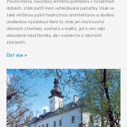
Poutní místa, navzdory letitému přehlížení v totalitních
dobách, stále patří mezi vyhledávané památky. Však se
také většinou pyšní hodnotnou architekturou a skvělou
uměleckou výzdobou! Není to však jen mistrovství
dávných stavitelů, sochařů a malířů, jež k nim vábí
okouzlené návštěvníky, ale i svědectví o dávných
zázracích…
Poutní
Číst více »
místa
Orlických
hor