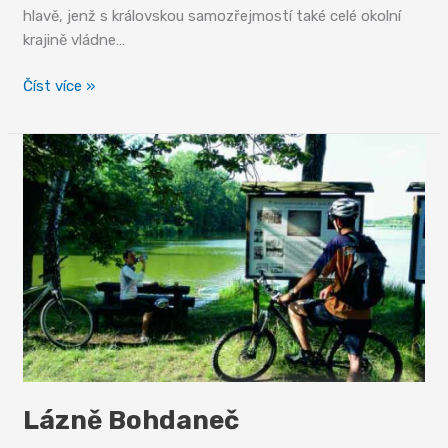
hlavě, jenž s královskou samozřejmostí také celé okolní
krajině vládne…
Karlova
Číst více »
Koruna
–
barokní
klenot
Lázně Bohdaneč