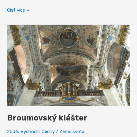
Adršpach
Číst více »
Broumovský klášter
2006
,
Východní Čechy
/
Země světa