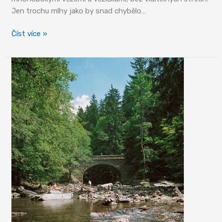
Jen trochu mlhy jako by snad chybělo…
Hrádek
Číst více »
u
Nechanic