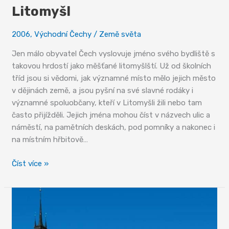
Litomyšl
2006
,
Východní Čechy
/
Země světa
Jen málo obyvatel Čech vyslovuje jméno svého bydliště s
takovou hrdostí jako měšťané litomyšlští. Už od školních
tříd jsou si vědomi, jak významné místo mělo jejich město
v dějinách země, a jsou pyšní na své slavné rodáky i
významné spoluobčany, kteří v Litomyšli žili nebo tam
často přijížděli. Jejich jména mohou číst v názvech ulic a
náměstí, na pamětních deskách, pod pomníky a nakonec i
na místním hřbitově…
Litomyšl
Číst více »