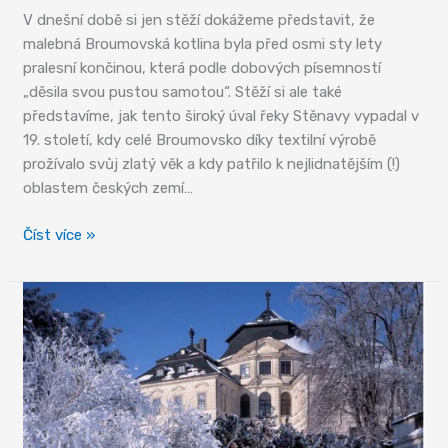
V dnešní době si jen stěží dokážeme představit, že
malebná Broumovská kotlina byla před osmi sty lety
pralesní končinou, která podle dobových písemností
„děsila svou pustou samotou“. Stěží si ale také
představíme, jak tento široký úval řeky Stěnavy vypadal v
19. století, kdy celé Broumovsko díky textilní výrobě
prožívalo svůj zlatý věk a kdy patřilo k nejlidnatějším (!)
oblastem českých zemí…
Broumovský
Číst více »
klášter